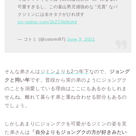
可愛すぎるし、この釜山男児感強めな “兄貴” なパ
クジミンには全オタクがひれ伏す
pic.twitter.com/1kZC0qNxhd
— コトミ (@cotomi97)
June 9, 2021
そんな弟さんは
ジミンよりも2つ年下
なので、
ジョング
クと同い年
です。普段から実の弟のようにジョングク
のことを溺愛している理由はここにもあるかもしれま
せんね。離れて暮らす弟と重ね合わせる部分もあるの
でしょう。
しかしあまりにジョングクを可愛がるジミンの姿を見
た弟さんは
「自分よりもジョングクの方が好きみたい