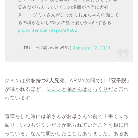
笑みながら去っていくこの場面が本当に大好
き…… ジミンさんがしっかりお兄ちゃんの顔して
るの堪らないし弟2人の後ろ姿がかわいすぎる
pic.twitter.com/9Yj9aMA662
— RUU ꔛ (@xxxibjv95z)
January 12, 2021
ジミンは
弟を持つ2人兄弟
。ARMYの間では『
双子説
』
が囁かれるほど、
ジミンと弟さんはそっくり
だと言わ
れています。
喧嘩をした時には弟さんがお母さんの前で上手く立ち
回り、いつもジミンだけが叱られていたことを根に持
っている、なんて明かしたこともありました。あるあ