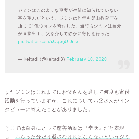
ジミンはこのような事実が生徒に知られていない
事を望んだという。ジミンは昨年も釜山教育庁を
通じて1億ウォンを寄付した。当時もジミンは自分
が直接出ず、父を介して静かに寄付を行った
pic.twitter.com/cOqogUfJmx
— keitadj (@keitadj3)
February 10, 2020
またジミンはこれまでにお父さんを通して何度も
寄付
活動
を行っていますが、これについてお父さんがイン
タビューに答えたことがありました。
そこでは自身にとって慈善活動は『
幸せ
』だと表現
し、
もらった分だけ返さなければならないというジミ