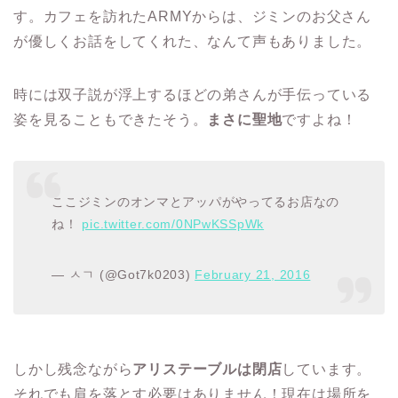
す。カフェを訪れたARMYからは、ジミンのお父さん
が優しくお話をしてくれた、なんて声もありました。
時には双子説が浮上するほどの弟さんが手伝っている
姿を見ることもできたそう。
まさに聖地
ですよね！
ここジミンのオンマとアッパがやってるお店なの
ね！
pic.twitter.com/0NPwKSSpWk
— ㅅㄱ (@Got7k0203)
February 21, 2016
しかし残念ながら
アリステーブルは閉店
しています。
それでも肩を落とす必要はありません！現在は場所を