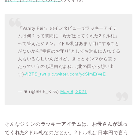
『Vanity Fair』のインタビューでラッキーアイテ
ムは何？って質問に「母が送ってくれた2ドル札」
って答えたジミン。2ドル札はあまり目にすること
がないから”幸運のお守り”としてお財布に入れてる
人もいるらしいんだけど、きっとオンマから貰っ
たっていうのも理由だよね…(北の国から想い出
す)
@BTS_twt
pic.twitter.com/ydSimEtVeE
— ❦ (@SHiE_Kiss)
May 9, 2021
そんなジミンの
ラッキーアイテム
は、
お母さんが送っ
てくれた2ドル札
なのだとか。2ドル札は日本円で言う