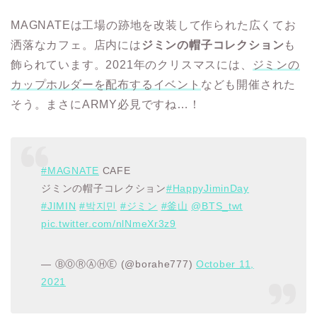
MAGNATEは工場の跡地を改装して作られた広くてお
洒落なカフェ。店内には
ジミンの帽子コレクション
も
飾られています。2021年のクリスマスには、
ジミンの
カップホルダーを配布するイベント
なども開催された
そう。まさにARMY必見ですね…！
#MAGNATE
CAFE
ジミンの帽子コレクション
#HappyJiminDay
#JIMIN
#박지민
#ジミン
#釜山
@BTS_twt
pic.twitter.com/nlNmeXr3z9
— ⒷⓄⓇⒶⒽⒺ (@borahe777)
October 11,
2021