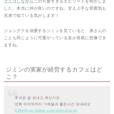
コニコしながら
この可愛すぎるエピソードを明かしま
した。本当に仲が良いのですね。甘え上手な雰囲気も
兄弟で似ている気がします！
ジョングクを溺愛するジミンを見ていると、弟さんの
ことも同じように可愛がっている姿が容易に想像でき
ますね。
ジミンの実家が経営するカフェはど
こ？
추석은 잘 보내고 계신가요
연휴 마지막까지 가족들과 좋은시간 보내세요
#JIMIN
pic.twitter.com/yjVmxZuzVb