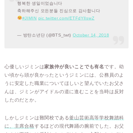
행복한 생일이었습니다
축하해주신 모든분들 진심으로 감사합니다
#JIMIN
pic.twitter.com/ETFdYlIswZ
— 방탄소년단 (@BTS_twt)
October 14, 2018
心優しいジミンは
家族仲が良いことでも有名
です。幼
い頃から頭が良かったというジミンには、公務員のよ
うに安定した職業についてほしいと望んでいたお父さ
んは、ジミンがアイドルの道に進むことを当時は反対
したのだとか。
しかしジミンは難関校である
釜山芸術高等学校舞踏科
に、主席合格
するほどの現代舞踊の腕前でした。お父