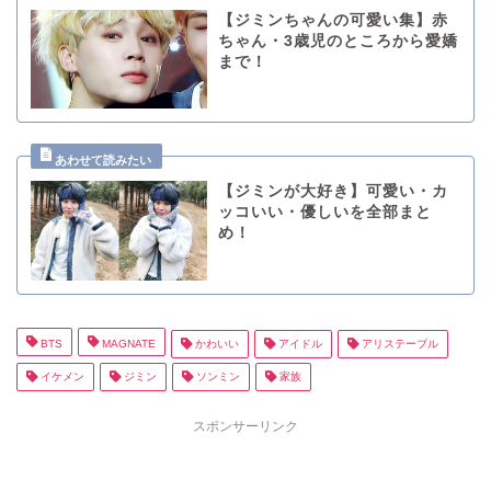
【ジミンちゃんの可愛い集】赤
ちゃん・3歳児のところから愛嬌
まで！
【ジミンが大好き】可愛い・カ
ッコいい・優しいを全部まと
め！
BTS
MAGNATE
かわいい
アイドル
アリステーブル
イケメン
ジミン
ソンミン
家族
スポンサーリンク