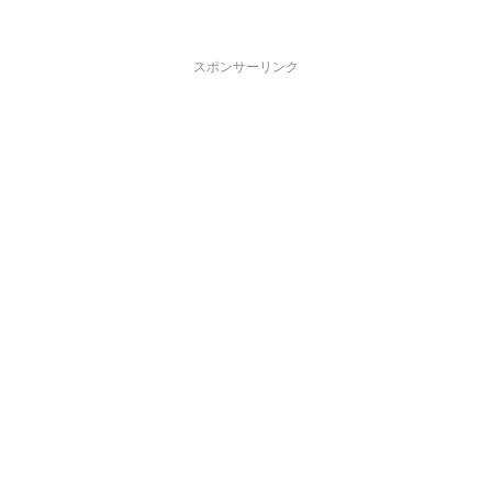
スポンサーリンク