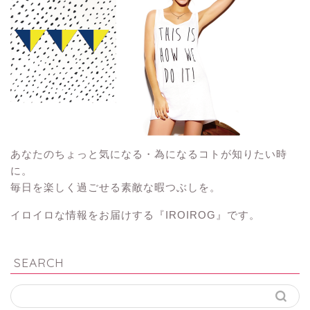
あなたのちょっと気になる・為になるコトが知りたい時
に。
毎日を楽しく過ごせる素敵な暇つぶしを。
イロイロな情報をお届けする『IROIROG』です。
SEARCH