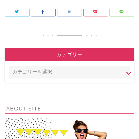
カテゴリー
ABOUT SITE