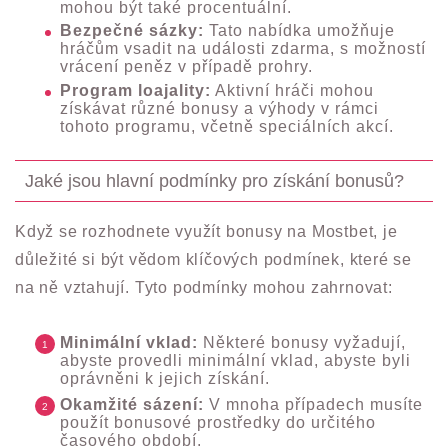
mohou být také procentuální.
Bezpečné sázky:
Tato nabídka umožňuje
hráčům vsadit na události zdarma, s možností
vrácení peněz v případě prohry.
Program loajality:
Aktivní hráči mohou
získávat různé bonusy a výhody v rámci
tohoto programu, včetně speciálních akcí.
Jaké jsou hlavní podmínky pro získání bonusů?
Když se rozhodnete využít bonusy na Mostbet, je
důležité si být vědom klíčových podmínek, které se
na ně vztahují. Tyto podmínky mohou zahrnovat:
Minimální vklad:
Některé bonusy vyžadují,
abyste provedli minimální vklad, abyste byli
oprávněni k jejich získání.
Okamžité sázení:
V mnoha případech musíte
použít bonusové prostředky do určitého
časového období.