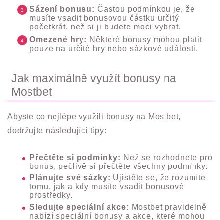
Sázení bonusu:
Častou podmínkou je, že
musíte vsadit bonusovou částku určitý
početkrát, než si ji budete moci vybrat.
Omezené hry:
Některé bonusy mohou platit
pouze na určité hry nebo sázkové události.
Jak maximálně využít bonusy na
Mostbet
Abyste co nejlépe využili bonusy na Mostbet,
dodržujte následující tipy:
Přečtěte si podmínky:
Než se rozhodnete pro
bonus, pečlivě si přečtěte všechny podmínky.
Plánujte své sázky:
Ujistěte se, že rozumíte
tomu, jak a kdy musíte vsadit bonusové
prostředky.
Sledujte speciální akce:
Mostbet pravidelně
nabízí speciální bonusy a akce, které mohou