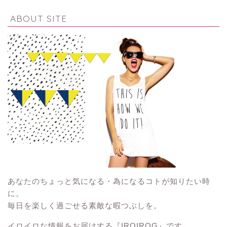
ABOUT SITE
あなたのちょっと気になる・為になるコトが知りたい時
に。
毎日を楽しく過ごせる素敵な暇つぶしを。
イロイロな情報をお届けする『IROIROG』です。