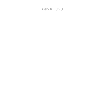
スポンサーリンク