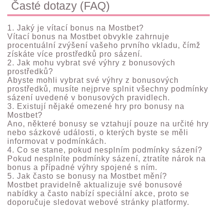
Časté dotazy (FAQ)
1. Jaký je vítací bonus na Mostbet?
Vítací bonus na Mostbet obvykle zahrnuje
procentuální zvýšení vašeho prvního vkladu, čímž
získáte více prostředků pro sázení.
2. Jak mohu vybrat své výhry z bonusových
prostředků?
Abyste mohli vybrat své výhry z bonusových
prostředků, musíte nejprve splnit všechny podmínky
sázení uvedené v bonusových pravidlech.
3. Existují nějaké omezené hry pro bonusy na
Mostbet?
Ano, některé bonusy se vztahují pouze na určité hry
nebo sázkové události, o kterých byste se měli
informovat v podmínkách.
4. Co se stane, pokud nesplním podmínky sázení?
Pokud nesplníte podmínky sázení, ztratíte nárok na
bonus a případné výhry spojené s ním.
5. Jak často se bonusy na Mostbet mění?
Mostbet pravidelně aktualizuje své bonusové
nabídky a často nabízí speciální akce, proto se
doporučuje sledovat webové stránky platformy.