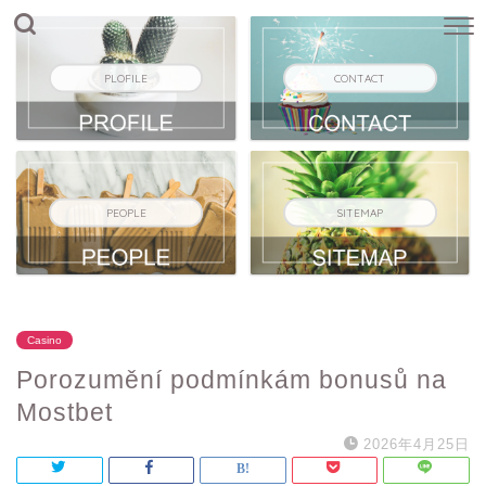
PLOFILE
CONTACT
PEOPLE
SITEMAP
Casino
Porozumění podmínkám bonusů na
Mostbet
2026年4月25日