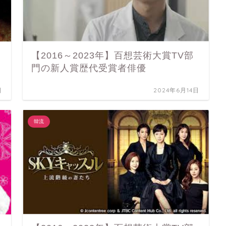
【2016～2023年】百想芸術大賞TV部
門の新人賞歴代受賞者俳優
日
2024年6月14日
韓流