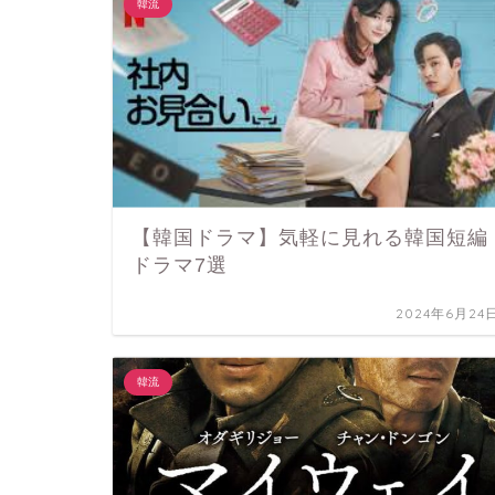
韓流
【韓国ドラマ】気軽に見れる韓国短編
ドラマ7選
2024年6月24
韓流