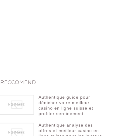
RECCOMEND
Authentique guide pour
dénicher votre meilleur
casino en ligne suisse et
profiter sereinement
Authentique analyse des
offres et meilleur casino en