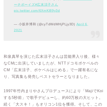
ーチボーイズ
#広末涼子さん
pic.twitter.com/6XmKl89y3d
— 小坂井博和 (@cyTdWdMHjPLjy3D)
April 6,
2021
和泉真琴を演じた広末涼子さんは芸能界入り後、様々
なCMに出演していましたが、NTTドコモポケベルの
CM「広末涼子、ポケベルはじめる」で一躍有名にな
り、写真集も発売しベストセラーとなりました。
1997年竹内まりやさんプロデュースにより「MajiでKoi
する5秒前」で歌手デビューし、約60万枚の大ヒット。
続く「大スキ！」もオリコン1位を獲得。そして、この