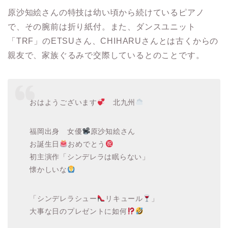
原沙知絵さんの特技は幼い頃から続けているピアノ
で、その腕前は折り紙付。また、ダンスユニット
「TRF」のETSUさん、CHIHARUさんとは古くからの
親友で、家族ぐるみで交際しているとのことです。
おはようございます
北九州
福岡出身 女優
原沙知絵さん
お誕生日
おめでとう
初主演作「シンデレラは眠らない」
懐かしいな
「シンデレラシュー
リキュール
」
大事な日のプレゼントに如何