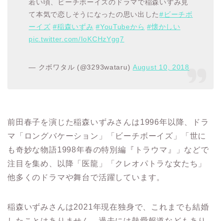
若い頃、ビーチボーイズのドラマで稲森いずみ見
て本気で恋しそうになったの思い出した
#ビーチボ
ーイズ
#稲森いずみ
#YouTubeから
#懐かしい
pic.twitter.com/IoKCHzYgg7
— クボワタル (@3293wataru)
August 10, 2018
前田春子を演じた稲森いずみさんは1996年以降、ドラ
マ「ロングバケーション」「ビーチボーイズ」「世に
も奇妙な物語1998年春の特別編『トラウマ』」などで
注目を集め、以降「医龍」「クレオパトラな女たち」
他多くのドラマや舞台で活躍しています。
稲森いずみさんは2021年現在独身で、これまでも結婚
したことはありません。過去には熱愛報道などもあり