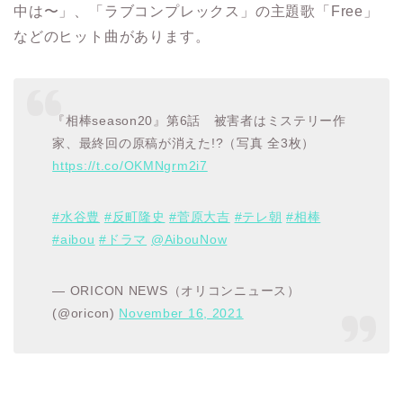
中は〜」、「ラブコンプレックス」の主題歌「Free」
などのヒット曲があります。
『相棒season20』第6話 被害者はミステリー作
家、最終回の原稿が消えた!?（写真 全3枚）
https://t.co/OKMNgrm2i7
#水谷豊
#反町隆史
#菅原大吉
#テレ朝
#相棒
#aibou
#ドラマ
@AibouNow
— ORICON NEWS（オリコンニュース）
(@oricon)
November 16, 2021