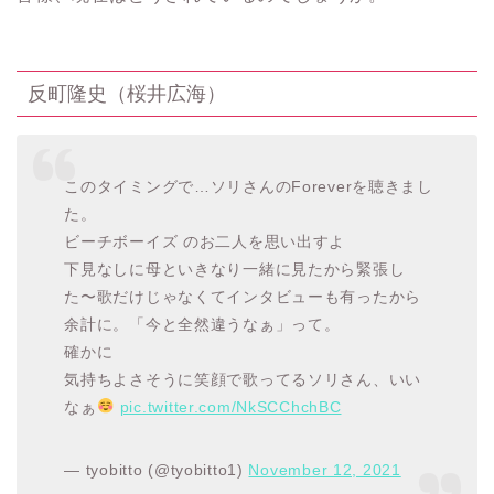
反町隆史（桜井広海）
このタイミングで…ソリさんのForeverを聴きまし
た。
ビーチボーイズ のお二人を思い出すよ
下見なしに母といきなり一緒に見たから緊張し
た〜歌だけじゃなくてインタビューも有ったから
余計に。「今と全然違うなぁ」って。
確かに
気持ちよさそうに笑顔で歌ってるソリさん、いい
なぁ
pic.twitter.com/NkSCChchBC
— tyobitto (@tyobitto1)
November 12, 2021