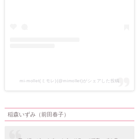
mi-mollet(ミモレ)(@mimollet)がシェアした投稿
稲森いずみ（前田春子）