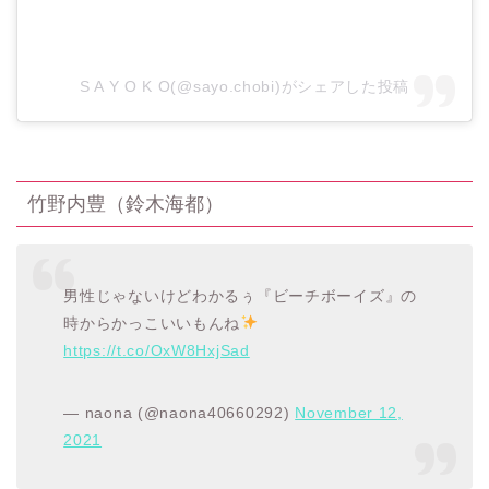
S A Y O K O(@sayo.chobi)がシェアした投稿
竹野内豊（鈴木海都）
男性じゃないけどわかるぅ『ビーチボーイズ』の
時からかっこいいもんね
https://t.co/OxW8HxjSad
— naona (@naona40660292)
November 12,
2021