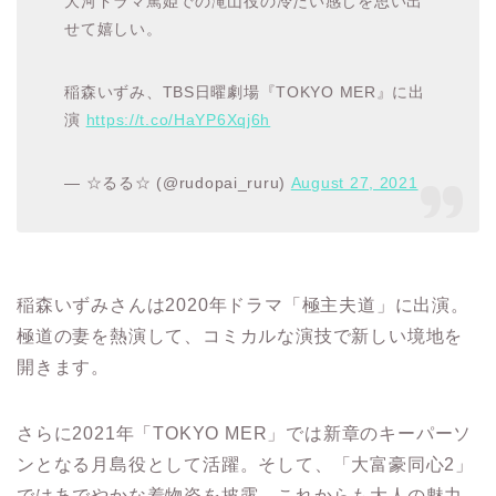
大河ドラマ篤姫での滝山役の冷たい感じを思い出
せて嬉しい。
稲森いずみ、TBS日曜劇場『TOKYO MER』に出
演
https://t.co/HaYP6Xqj6h
— ☆るる☆ (@rudopai_ruru)
August 27, 2021
稲森いずみさんは2020年ドラマ「極主夫道」に出演。
極道の妻を熱演して、コミカルな演技で新しい境地を
開きます。
さらに2021年「TOKYO MER」では新章のキーパーソ
ンとなる月島役として活躍。そして、「大富豪同心2」
ではあでやかな着物姿を披露。これからも大人の魅力