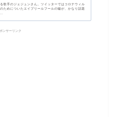
する歌手のジェジュンさん。ツイッターではコロナウィル
起のためについたエイプリールフールの嘘が、かなり話題
..
ポンサーリンク