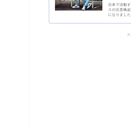
日本で活動
スの注意喚
になりました.
ス