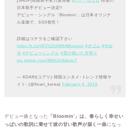
[SHOP]韓国若手実力派俳優
#パク・ボゴム
待望の
日本歌手デビュー決定!!
デビュー・シングル「Bloomin’」は日本オリジナ
ル楽曲で、3/20発売！
詳細はコチラをご確認下さい
https://t.co/XFFh25fiW6
#Bloomin
#ボゴム
#박보
검
#デビューシングル
#雲が描いた月明り
pic.twitter.com/MMUV4b6xmT
— KOARI(コアリ)-韓国エンタメ･トレンド情報サ
イト- (@Koari_korea)
February 4, 2019
デビュー曲となった
「Bloomin’」は、春らしく幸せい
っぱいの歌詞に乗せて彼の甘い歌声が届く一曲
になっ