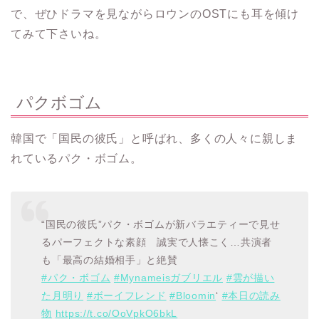
で、ぜひドラマを見ながらロウンのOSTにも耳を傾け
てみて下さいね。
パクボゴム
韓国で「国民の彼氏」と呼ばれ、多くの人々に親しま
れているパク・ボゴム。
“国民の彼氏”パク・ボゴムが新バラエティーで見せ
るパーフェクトな素顔 誠実で人懐こく…共演者
も「最高の結婚相手」と絶賛
#パク・ボゴム
#Mynameisガブリエル
#雲が描い
た月明り
#ボーイフレンド
#Bloomin
‘
#本日の読み
物
https://t.co/OoVpkO6bkL