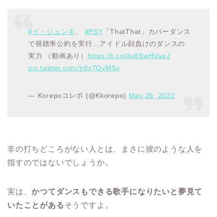
#イ・ジュンギ
、
#PSY
「ThatThat」カバーダンス
で視聴率公約を実行…アイドル顔負けのダンスの
実力 （動画あり）
https://t.co/Av8SwHVaeJ
pic.twitter.com/jr8x7OvMSv
— Korepoコレポ (@Kkorepo)
May 26, 2022
非の打ちどころがない人とは、まさに彼のような人を
指すのではないでしょうか。
実は、
かつてダンスもできる歌手になりたいと夢見て
いたことがある
そうですよ。