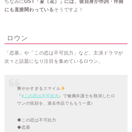
ちなみに
OST「꽃（花）」には、彼自身が作詞・作曲
にも直接関わっている
そうですよ！
ロウン
「恋慕」や「この恋は不可抗力」など、主演ドラマが
次々と話題になり注目を集めているロウン。
爽やかすぎるスマイル
『
#この恋は不可抗力
』で敏腕弁護士を熱演したロ
ウンの笑顔を、過去作品でももう一度♪
◆この恋は不可抗力
◆恋慕