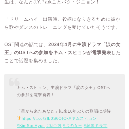
生は、なんとJ.Y.Parkことパク・ジニョン！
「ドリームハイ」出演時、役柄になりきるために彼か
ら歌やダンスのトレーニングを受けていたそうです。
OST関連の話では、
2024年4月に主演ドラマ「涙の女
王」のOSTへの参加をキム・スヒョンが電撃発表
した
ことで話題を集めました。
キム・スヒョン、主演ドラマ「涙の女王」OSTへ
の参加を電撃発表！
「星から来たあなた」以来10年ぶりの歌唱に期待
https://t.co/2Ib0S6OIOk
#キムスヒョン
#KimSooHyun
#김수현
#涙の女王
#韓国ドラマ