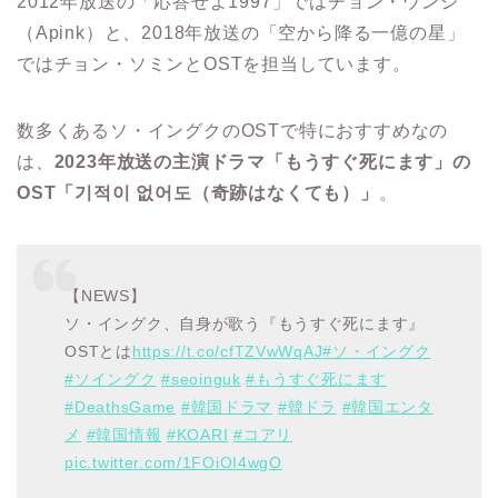
2012年放送の「応答せよ1997」ではチョン・ウンジ
（Apink）と、2018年放送の「空から降る一億の星」
ではチョン・ソミンとOSTを担当しています。
数多くあるソ・イングクのOSTで特におすすめなの
は、
2023年放送の主演ドラマ「もうすぐ死にます」の
OST「기적이 없어도（奇跡はなくても）」
。
【NEWS】
ソ・イングク、自身が歌う『もうすぐ死にます』
OSTとは
https://t.co/cfTZVwWqAJ
#ソ・イングク
#ソイングク
#seoinguk
#もうすぐ死にます
#DeathsGame
#韓国ドラマ
#韓ドラ
#韓国エンタ
メ
#韓国情報
#KOARI
#コアリ
pic.twitter.com/1FOiOI4wgO