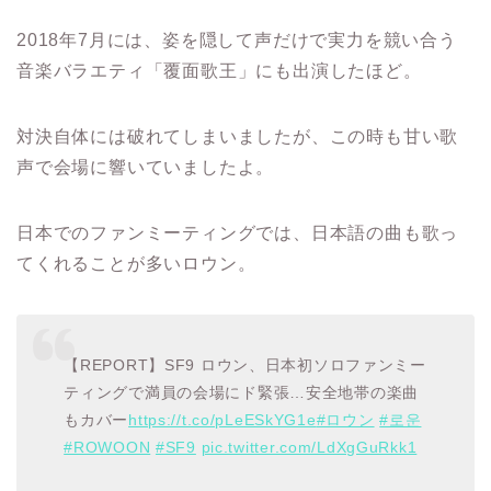
2018年7月には、姿を隠して声だけで実力を競い合う
音楽バラエティ「覆面歌王」にも出演したほど。
対決自体には破れてしまいましたが、この時も甘い歌
声で会場に響いていましたよ。
日本でのファンミーティングでは、日本語の曲も歌っ
てくれることが多いロウン。
【REPORT】SF9 ロウン、日本初ソロファンミー
ティングで満員の会場にド緊張…安全地帯の楽曲
もカバー
https://t.co/pLeESkYG1e
#ロウン
#로운
#ROWOON
#SF9
pic.twitter.com/LdXgGuRkk1