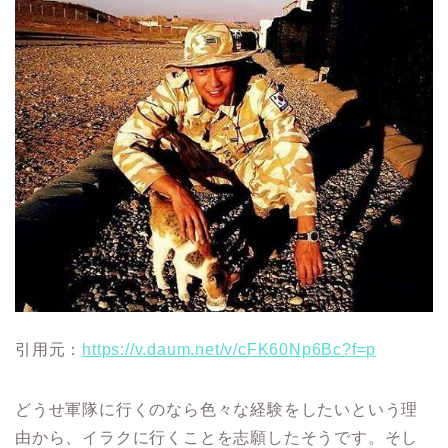
引用元：
https://v.daum.net/v/cFK60Np6Bc?f=p
どうせ軍隊に行くのなら色々な経験をしたいという理
由から、イラクに行くことを志願したそうです。
そし