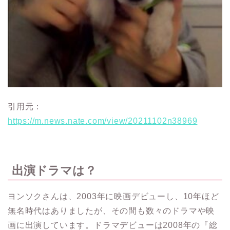
引用元：
https://m.news.nate.com/view/20211102n38969
出演ドラマは？
ヨンソクさんは、2003年に映画デビューし、10年ほど
無名時代はありましたが、その間も数々のドラマや映
画に出演しています。
ドラマデビューは2008年の『
総