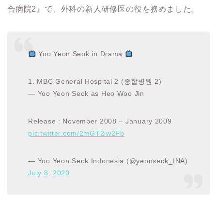
合病院2
』で、外科の新人研修医の役を務めました。
Yoo Yeon Seok in Drama
1. MBC General Hospital 2 (종합병원 2)
— Yoo Yeon Seok as Heo Woo Jin
Release : November 2008 – January 2009
pic.twitter.com/2mGT2iw2Fb
— Yoo Yeon Seok Indonesia (@yeonseok_INA)
July 8, 2020