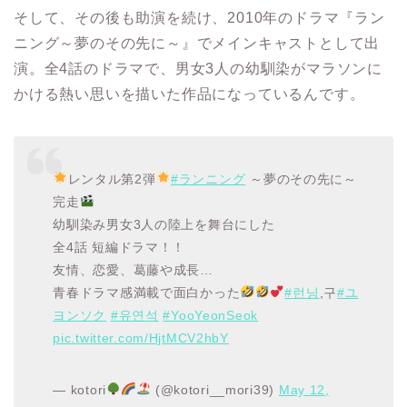
そして、その後も助演を続け、2010年のドラマ『
ラン
ニング～夢のその先に～
』でメインキャストとして出
演。
全4話のドラマで、男女3人の幼馴染がマラソンに
かける熱い思いを描いた作品になっているんです。
レンタル第2弾
#ランニング
～夢のその先に～
完走
幼馴染み男女3人の陸上を舞台にした
全4話 短編ドラマ！！
友情、恋愛、葛藤や成長…
青春ドラマ感満載で面白かった
#런닝
,구
#ユ
ヨンソク
#유연석
#YooYeonSeok
pic.twitter.com/HjtMCV2hbY
— kotori
(@kotori__mori39)
May 12,