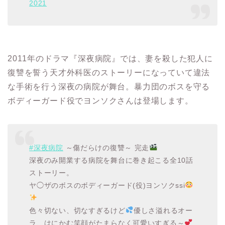
2021
2011年のドラマ『
深夜病院
』では、妻を殺した犯人に
復讐を誓う天才外科医のストーリーになっていて違法
な手術を行う深夜の病院が舞台。
暴力団のボスを守る
ボディーガード役でヨンソクさんは登場します。
#深夜病院
～傷だらけの復讐～ 完走
深夜のみ開業する病院を舞台に巻き起こる全10話
ストーリー。
ヤ◯ザのボスのボディーガード(役)ヨンソクssi
色々切ない、切なすぎるけど
優しさ溢れるオー
ラ、はにかむ笑顔がたまらなく可愛いすぎる～