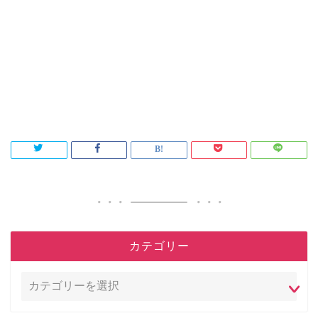
カテゴリー