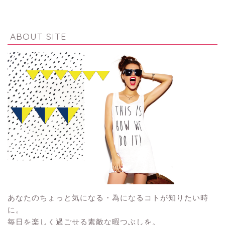
ABOUT SITE
あなたのちょっと気になる・為になるコトが知りたい時
に。
毎日を楽しく過ごせる素敵な暇つぶしを。