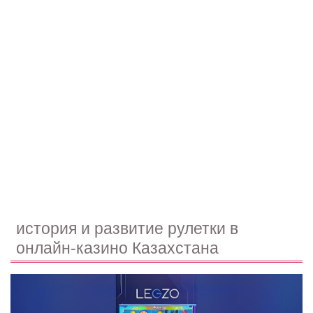
история и развитие рулетки в
онлайн‑казино Казахстана