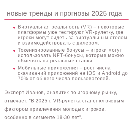
новые тренды и прогнозы 2025 года
Виртуальная реальность (VR) – некоторые
платформы уже тестируют VR‑рулетку, где
игроки могут сидеть за виртуальным столом
и взаимодействовать с дилером.
Токенизированные бонусы – игроки могут
использовать NFT‑бонусы, которые можно
обменять на реальные ставки.
Мобильные приложения – рост числа
скачиваний приложений на iOS и Android до
70% от общего числа пользователей.
Эксперт Иванов, аналитик по игорному рынку,
отмечает: “В 2025 г. VR‑рулетка станет ключевым
фактором привлечения молодых игроков,
особенно в сегменте 18‑30 лет”.