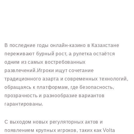
В последние годы онлайн‑казино в Казахстане
переживают бурный рост, а рулетка остаётся
одним из самых востребованных
развлечений.Игроки ищут сочетание
традиционного азарта и современных технологий,
обращаясь к платформам, где безопасность,
прозрачность и разнообразие вариантов
гарантированы.
С выходом новых регуляторных актов и
появлением крупных игроков, таких как Volta