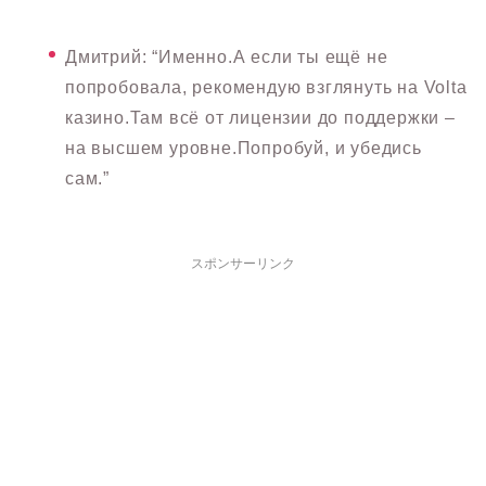
Дмитрий: “Именно.А если ты ещё не
попробовала, рекомендую взглянуть на Volta
казино.Там всё от лицензии до поддержки –
на высшем уровне.Попробуй, и убедись
сам.”
スポンサーリンク