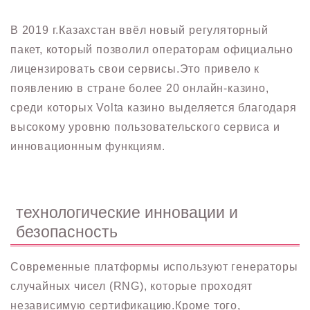
В 2019 г.Казахстан ввёл новый регуляторный
пакет, который позволил операторам официально
лицензировать свои сервисы.Это привело к
появлению в стране более 20 онлайн‑казино,
среди которых Volta казино выделяется благодаря
высокому уровню пользовательского сервиса и
инновационным функциям.
технологические инновации и
безопасность
Современные платформы используют генераторы
случайных чисел (RNG), которые проходят
независимую сертификацию.Кроме того,