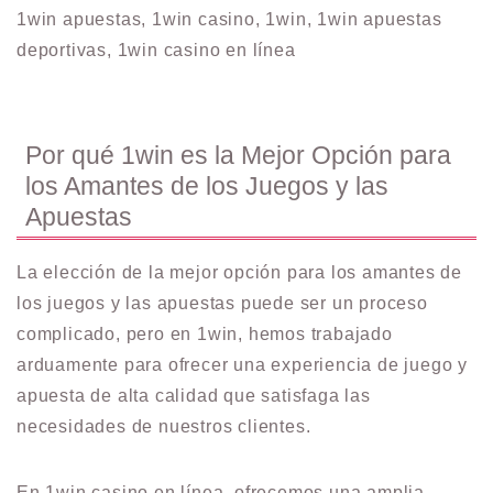
1win apuestas, 1win casino, 1win, 1win apuestas
deportivas, 1win casino en línea
Por qué 1win es la Mejor Opción para
los Amantes de los Juegos y las
Apuestas
La elección de la mejor opción para los amantes de
los juegos y las apuestas puede ser un proceso
complicado, pero en 1win, hemos trabajado
arduamente para ofrecer una experiencia de juego y
apuesta de alta calidad que satisfaga las
necesidades de nuestros clientes.
En 1win casino en línea, ofrecemos una amplia