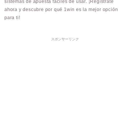
sistemas de apuesta fáciles de usar. ¡Regístrate
ahora y descubre por qué 1win es la mejor opción
para ti!
スポンサーリンク