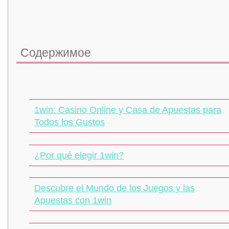
Содержимое
1win: Casino Online y Casa de Apuestas para
Todos los Gustos
¿Por qué elegir 1win?
Descubre el Mundo de los Juegos y las
Apuestas con 1win