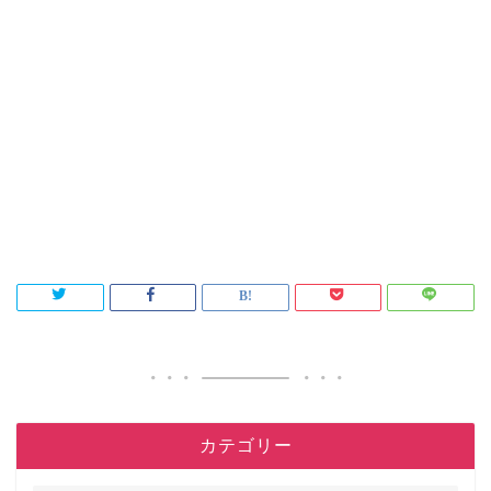
カテゴリー