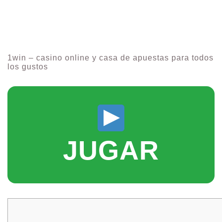
1win – casino online y casa de apuestas para todos
los gustos
JUGAR