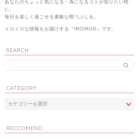
あなたのちょっと気になる・為になるコトが知りたい時
に。
毎日を楽しく過ごせる素敵な暇つぶしを。
イロイロな情報をお届けする『IROIROG』です。
SEARCH
CATEGORY
RECCOMEND