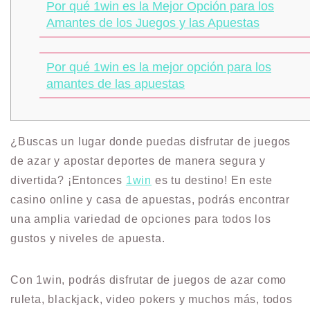
Por qué 1win es la Mejor Opción para los
Amantes de los Juegos y las Apuestas
Por qué 1win es la mejor opción para los
amantes de las apuestas
¿Buscas un lugar donde puedas disfrutar de juegos
de azar y apostar deportes de manera segura y
divertida? ¡Entonces
1win
es tu destino! En este
casino online y casa de apuestas, podrás encontrar
una amplia variedad de opciones para todos los
gustos y niveles de apuesta.
Con 1win, podrás disfrutar de juegos de azar como
ruleta, blackjack, video pokers y muchos más, todos