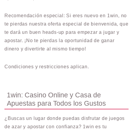
Recomendación especial: Si eres nuevo en 1win, no
te pierdas nuestra oferta especial de bienvenida, que
te dará un buen heads-up para empezar a jugar y
apostar. ¡No te pierdas la oportunidad de ganar
dinero y divertirte al mismo tiempo!
Condiciones y restricciones aplican.
1win: Casino Online y Casa de
Apuestas para Todos los Gustos
¿Buscas un lugar donde puedas disfrutar de juegos
de azar y apostar con confianza? 1win es tu