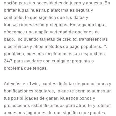
opción para tus necesidades de juego y apuesta. En
primer lugar, nuestra plataforma es segura y
confiable, lo que significa que tus datos y
transacciones están protegidos. En segundo lugar,
ofrecemos una amplia variedad de opciones de
pago, incluyendo tarjetas de crédito, transferencias
electrónicas y otros métodos de pago populares. Y,
por último, nuestros empleados están disponibles
24/7 para ayudarte con cualquier pregunta o
problema que tengas.
Además, en 1win, puedes disfrutar de promociones y
bonificaciones regulares, lo que te permite aumentar
tus posibilidades de ganar. Nuestros bonos y
promociones están diseñados para atraerte y retener
a nuestros jugadores, lo que significa que puedes