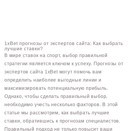
1xBet прогнозы от экспертов сайта: Как выбрать
лучшие ставки?
В мире ставок на спорт, выбор правильной
стратегии является ключом к успеху. Прогнозы от
экспертов сайта 1xBet могут помочь вам
определить наиболее выгодные линии и
максимизировать потенциальную прибыль.
Однако, чтобы сделать правильный выбор,
необходимо учесть несколько факторов. В этой
статье мы рассмотрим, как выбрать лучшие
ставки, обратившись к прогнозам специалистов.
Правильный подход не только повысит ваши