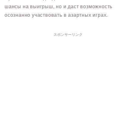
шансы на выигрыш, но и даст возможность
осознанно участвовать в азартных играх.
スポンサーリンク