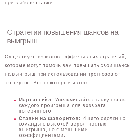
при выборе ставки.
Стратегии повышения шансов на
выигрыш
Существует несколько эффективных стратегий,
которые могут помочь вам повышать свои шансы
на выигрыш при использовании прогнозов от
экспертов. Вот некоторые из них:
Мартингейл:
Увеличивайте ставку после
каждого проигрыша для возврата
потерянного.
Ставки на фаворитов:
Ищите сделки на
команды с высокой вероятностью
выигрыша, но с меньшими
коэффициентами.