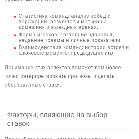
Статистика команд: анализ побед и
поражений, результаты матчей на
домашних и выездных аренах.
Форма игроков: состояние здоровья,
недавние травмы и личные показатели.
Взаимодействие команд: истории встреч и
ключевые моменты предыдущих игр.
Понимание этих аспектов поможет вам более
точно интерпретировать прогнозы и делать
обоснованные ставки.
Факторы, влияющие на выбор
ставок