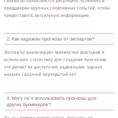
Прогнозы обновляются регулярно, особенно в
преддверии крупных спортивных событий, чтобы
предоставить актуальную информацию.
2. Как надежны прогнозы от экспертов?
Эксперты анализируют множество факторов и
используют статистику для создания прогнозов,
что делает их достаточно надежными, однако
никаких гарантий перекрытий нет.
3. Могу ли я использовать прогнозы для
других букмекеров?
Да, вы можете использовать прогнозы от