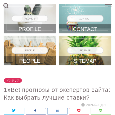
PLOFILE
CONTACT
PEOPLE
SITEMAP
インテリア
1xBet прогнозы от экспертов сайта:
Как выбрать лучшие ставки?
2026年1月30日