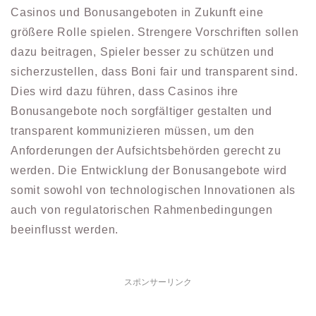
Casinos und Bonusangeboten in Zukunft eine
größere Rolle spielen. Strengere Vorschriften sollen
dazu beitragen, Spieler besser zu schützen und
sicherzustellen, dass Boni fair und transparent sind.
Dies wird dazu führen, dass Casinos ihre
Bonusangebote noch sorgfältiger gestalten und
transparent kommunizieren müssen, um den
Anforderungen der Aufsichtsbehörden gerecht zu
werden. Die Entwicklung der Bonusangebote wird
somit sowohl von technologischen Innovationen als
auch von regulatorischen Rahmenbedingungen
beeinflusst werden.
スポンサーリンク