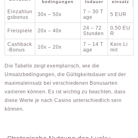
bedingungen
tsdauer
einsatz
Einzahlun
7 – 30 T
30x – 50x
5 EUR
gsbonus
age
24 – 72
0,50 EU
Freispiele
20x – 40x
Stunden
R
Cashback
7 – 14 T
Kein Li
10x – 20x
-Bonus
age
mit
Die Tabelle zeigt exemplarisch, wie die
Umsatzbedingungen, die Gültigkeitsdauer und der
maximaleinsatz bei verschiedenen Bonusarten
variieren können. Es ist wichtig zu beachten, dass
diese Werte je nach Casino unterschiedlich sein
können.