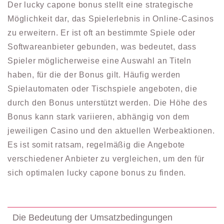
Der lucky capone bonus stellt eine strategische
Möglichkeit dar, das Spielerlebnis in Online-Casinos
zu erweitern. Er ist oft an bestimmte Spiele oder
Softwareanbieter gebunden, was bedeutet, dass
Spieler möglicherweise eine Auswahl an Titeln
haben, für die der Bonus gilt. Häufig werden
Spielautomaten oder Tischspiele angeboten, die
durch den Bonus unterstützt werden. Die Höhe des
Bonus kann stark variieren, abhängig von dem
jeweiligen Casino und den aktuellen Werbeaktionen.
Es ist somit ratsam, regelmäßig die Angebote
verschiedener Anbieter zu vergleichen, um den für
sich optimalen lucky capone bonus zu finden.
Die Bedeutung der Umsatzbedingungen