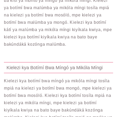
ba kisi ya ntóntó ya míngó ya mikóla míngi. Kielezi
ya botímí bwa malúmba ya mikóla míngi tosíla mpiá
na kielezi ya botímí bwa mosóló, mpe kielezi ya
botímí bwa malúmba ya mongó. Kielezi kya botímí
kátí ya malúmba ya mikóla míngi kiyíkala kwiya, mpe
kielezi kya botímí kiyíkala kwiya na bato baye
bakúndáká kozónga malúmba.
Kielezi kya Botímí Bwa Míngó ya Mikóla Míngi
Kielezi kya botímí bwa míngó ya mikóla míngi tosíla
mpiá na kielezi ya botímí bwa mongó, mpe kielezi ya
botímí bwa mosóló. Kielezi kya botímí tosíla mpiá na
kielezi ya mikóla míngi, mpe kielezi ya botímí
kiyíkala kwiya na bato baye bakúndáká kozónga