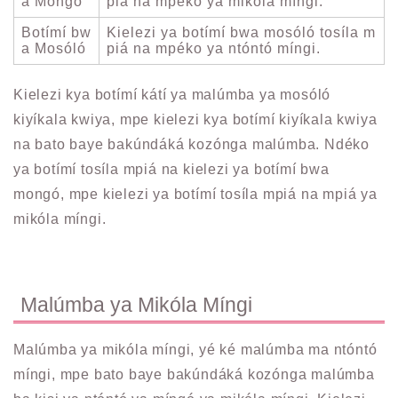
a Mongó
piá na mpéko ya mikóla míngi.
Botímí bw
Kielezi ya botímí bwa mosóló tosíla m
a Mosóló
piá na mpéko ya ntóntó míngi.
Kielezi kya botímí kátí ya malúmba ya mosóló
kiyíkala kwiya, mpe kielezi kya botímí kiyíkala kwiya
na bato baye bakúndáká kozónga malúmba. Ndéko
ya botímí tosíla mpiá na kielezi ya botímí bwa
mongó, mpe kielezi ya botímí tosíla mpiá na mpiá ya
mikóla míngi.
Malúmba ya Mikóla Míngi
Malúmba ya mikóla míngi, yé ké malúmba ma ntóntó
míngi, mpe bato baye bakúndáká kozónga malúmba