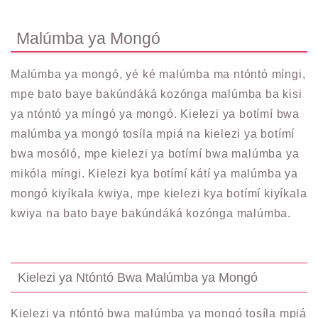
Malúmba ya Mongó
Malúmba ya mongó, yé ké malúmba ma ntóntó míngi,
mpe bato baye bakúndáká kozónga malúmba ba kisi
ya ntóntó ya míngó ya mongó. Kielezi ya botímí bwa
malúmba ya mongó tosíla mpiá na kielezi ya botímí
bwa mosóló, mpe kielezi ya botímí bwa malúmba ya
mikóla míngi. Kielezi kya botímí kátí ya malúmba ya
mongó kiyíkala kwiya, mpe kielezi kya botímí kiyíkala
kwiya na bato baye bakúndáká kozónga malúmba.
Kielezi ya Ntóntó Bwa Malúmba ya Mongó
Kielezi ya ntóntó bwa malúmba ya mongó tosíla mpiá