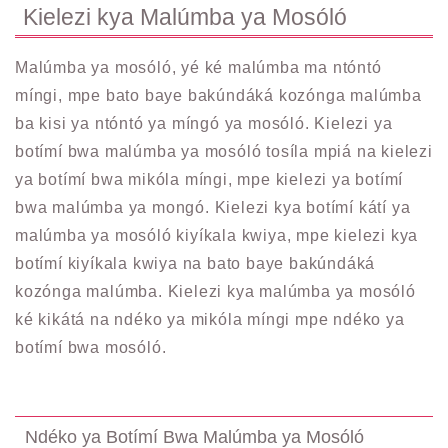
Kielezi kya Malúmba ya Mosóló
Malúmba ya mosóló, yé ké malúmba ma ntóntó
míngi, mpe bato baye bakúndáká kozónga malúmba
ba kisi ya ntóntó ya míngó ya mosóló. Kielezi ya
botímí bwa malúmba ya mosóló tosíla mpiá na kielezi
ya botímí bwa mikóla míngi, mpe kielezi ya botímí
bwa malúmba ya mongó. Kielezi kya botímí kátí ya
malúmba ya mosóló kiyíkala kwiya, mpe kielezi kya
botímí kiyíkala kwiya na bato baye bakúndáká
kozónga malúmba. Kielezi kya malúmba ya mosóló
ké kikátá na ndéko ya mikóla míngi mpe ndéko ya
botímí bwa mosóló.
Ndéko ya Botímí Bwa Malúmba ya Mosóló