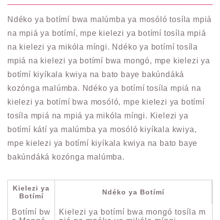
Ndéko ya botímí bwa malúmba ya mosóló tosíla mpiá
na mpiá ya botímí, mpe kielezi ya botímí tosíla mpiá
na kielezi ya mikóla míngi. Ndéko ya botímí tosíla
mpiá na kielezi ya botímí bwa mongó, mpe kielezi ya
botímí kiyíkala kwiya na bato baye bakúndáká
kozónga malúmba. Ndéko ya botímí tosíla mpiá na
kielezi ya botímí bwa mosóló, mpe kielezi ya botímí
tosíla mpiá na mpiá ya mikóla míngi. Kielezi ya
botímí kátí ya malúmba ya mosóló kiyíkala kwiya,
mpe kielezi ya botímí kiyíkala kwiya na bato baye
bakúndáká kozónga malúmba.
Kielezi ya
Ndéko ya Botímí
Botímí
Botímí bw
Kielezi ya botímí bwa mongó tosíla m