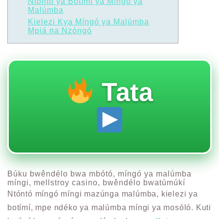
Ntóntó ya Botímí ya Míngó ya
Malúmba
Kielezi Kya Míngó ya Malúmba
Mpiá na Nzóngó
Tata
Búku bwêndélo bwa mbótó, míngó ya malúmba
míngi, mellstroy casino, bwêndélo bwatúmúkí
Ntóntó míngó míngi mazúnga malúmba, kielezi ya
botímí, mpe ndéko ya malúmba míngi ya mosóló. Kuti