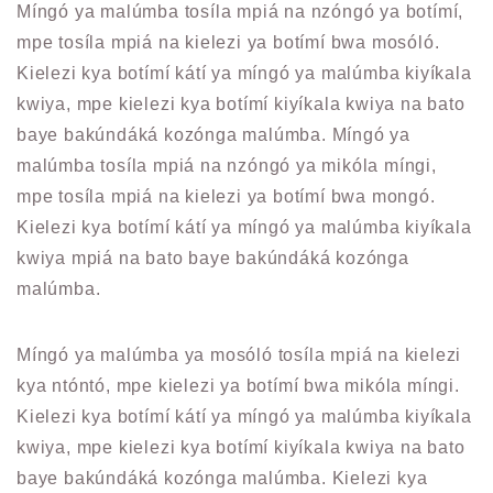
Míngó ya malúmba tosíla mpiá na nzóngó ya botímí,
mpe tosíla mpiá na kielezi ya botímí bwa mosóló.
Kielezi kya botímí kátí ya míngó ya malúmba kiyíkala
kwiya, mpe kielezi kya botímí kiyíkala kwiya na bato
baye bakúndáká kozónga malúmba. Míngó ya
malúmba tosíla mpiá na nzóngó ya mikóla míngi,
mpe tosíla mpiá na kielezi ya botímí bwa mongó.
Kielezi kya botímí kátí ya míngó ya malúmba kiyíkala
kwiya mpiá na bato baye bakúndáká kozónga
malúmba.
Míngó ya malúmba ya mosóló tosíla mpiá na kielezi
kya ntóntó, mpe kielezi ya botímí bwa mikóla míngi.
Kielezi kya botímí kátí ya míngó ya malúmba kiyíkala
kwiya, mpe kielezi kya botímí kiyíkala kwiya na bato
baye bakúndáká kozónga malúmba. Kielezi kya