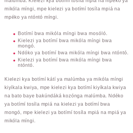
malúmba. Kielezi kya botímí tosíla mpiá na mpéko ya
mikóla míngi, mpe kielezi ya botímí tosíla mpiá na
mpéko ya ntóntó míngi.
Botímí bwa mikóla míngi bwa mosóló.
Kielezi ya botímí bwa mikóla míngi bwa
mongó.
Ndóko ya botímí bwa mikóla míngi bwa ntóntó.
Kielezi ya botímí bwa mikóla míngi bwa
ntóntó.
Kielezi kya botímí kátí ya malúmba ya mikóla míngi
kiyíkala kwiya, mpe kielezi kya botímí kiyíkala kwiya
na bato baye bakúndáká kozónga malúmba. Ndéko
ya botímí tosíla mpiá na kielezi ya botímí bwa
mongó, mpe kielezi ya botímí tosíla mpiá na mpiá ya
mikóla míngi.