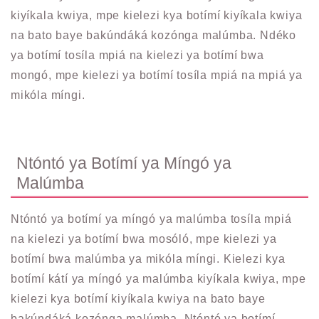
kiyíkala kwiya, mpe kielezi kya botímí kiyíkala kwiya
na bato baye bakúndáká kozónga malúmba. Ndéko
ya botímí tosíla mpiá na kielezi ya botímí bwa
mongó, mpe kielezi ya botímí tosíla mpiá na mpiá ya
mikóla míngi.
Ntóntó ya Botímí ya Míngó ya
Malúmba
Ntóntó ya botímí ya míngó ya malúmba tosíla mpiá
na kielezi ya botímí bwa mosóló, mpe kielezi ya
botímí bwa malúmba ya mikóla míngi. Kielezi kya
botímí kátí ya míngó ya malúmba kiyíkala kwiya, mpe
kielezi kya botímí kiyíkala kwiya na bato baye
bakúndáká kozónga malúmba. Ntóntó ya botímí