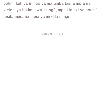
botímí kátí ya míngó ya malúmba tosíla mpiá na
kielezi ya botímí bwa mongó, mpe kielezi ya botímí
tosíla mpiá na mpiá ya mikóla míngi.
スポンサーリンク