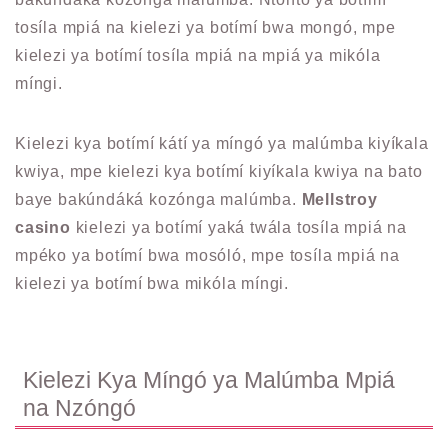
tosíla mpiá na kielezi ya botímí bwa mongó, mpe
kielezi ya botímí tosíla mpiá na mpiá ya mikóla
míngi.
Kielezi kya botímí kátí ya míngó ya malúmba kiyíkala
kwiya, mpe kielezi kya botímí kiyíkala kwiya na bato
baye bakúndáká kozónga malúmba.
Mellstroy
casino
kielezi ya botímí yaká twála tosíla mpiá na
mpéko ya botímí bwa mosóló, mpe tosíla mpiá na
kielezi ya botímí bwa mikóla míngi.
Kielezi Kya Míngó ya Malúmba Mpiá
na Nzóngó