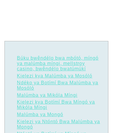
Búku bwêndélo bwa mbótó, míngó
ya malúmba míngi, mellstroy
casino, bwêndélo bwatúmúkí
Kielezi kya Malúmba ya Mosóló
Ndéko ya Botímí Bwa Malúmba ya
Mosóló
Malúmba ya Mikóla Míngi
Kielezi kya Botímí Bwa Míngó ya
Mikóla Míngi
Malúmba ya Mongó
Kielezi ya Ntóntó Bwa Malúmba ya
Mongó