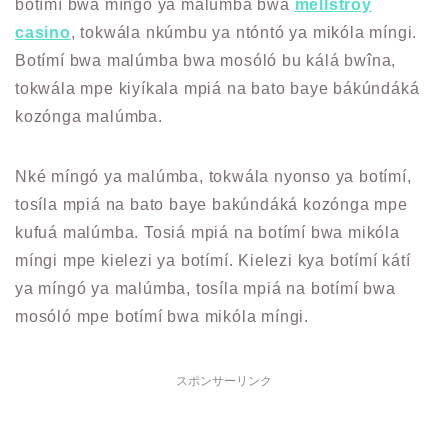
botímí bwa míngó ya malúmba bwa
mellstroy
casino
, tokwála nkúmbu ya ntóntó ya mikóla míngi.
Botímí bwa malúmba bwa mosóló bu kálá bwîna,
tokwála mpe kiyíkala mpiá na bato baye bákúndáká
kozónga malúmba.
Nké míngó ya malúmba, tokwála nyonso ya botímí,
tosíla mpiá na bato baye bakúndáká kozónga mpe
kufuá malúmba. Tosiá mpiá na botímí bwa mikóla
míngi mpe kielezi ya botímí. Kielezi kya botímí kátí
ya míngó ya malúmba, tosíla mpiá na botímí bwa
mosóló mpe botímí bwa mikóla míngi.
スポンサーリンク