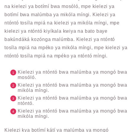
na kielezi ya botímí bwa mosóló, mpe kielezi ya
botímí bwa malúmba ya mikóla míngi. Kielezi ya
ntóntó tosíla mpiá na kielezi ya mikóla míngi, mpe
kielezi ya ntóntó kiyíkala kwiya na bato baye
bakúndáká kozónga malúmba. Kielezi ya ntóntó
tosíla mpiá na mpéko ya mikóla míngi, mpe kielezi ya
ntóntó tosíla mpiá na mpéko ya ntóntó míngi.
Kielezi ya ntóntó bwa malúmba ya mongó bwa
mosóló.
Kielezi ya ntóntó bwa malúmba ya mongó bwa
mikóla míngi.
Kielezi ya ntóntó bwa malúmba ya mongó bwa
ntóntó.
Kielezi ya ntóntó bwa malúmba ya mongó bwa
mikóla míngi.
Kielezi kya botímí kátí ya malúmba ya mongó