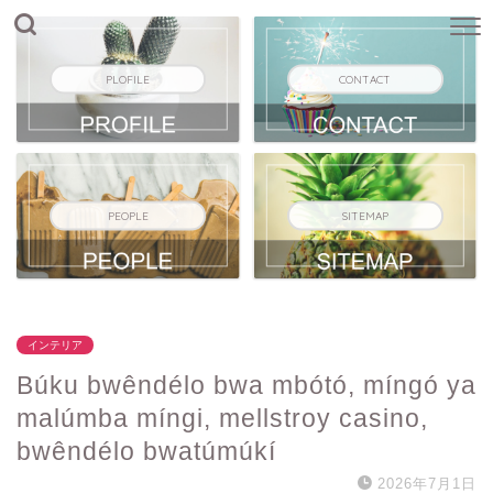
PLOFILE
CONTACT
PEOPLE
SITEMAP
インテリア
Búku bwêndélo bwa mbótó, míngó ya
malúmba míngi, mellstroy casino,
bwêndélo bwatúmúkí
2026年7月1日