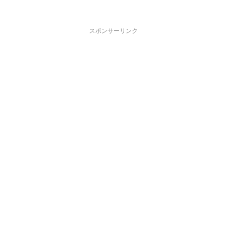
スポンサーリンク