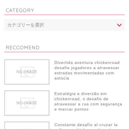
CATEGORY
RECCOMEND
Divertida aventura chickenroad
desafia jogadores a atravessar
estradas movimentadas com
astúcia
Estratégia e diversão em
chickenroad, o desafio de
atravessar a rua com segurança
e marcar pontos
Constante desafío al cruzar la