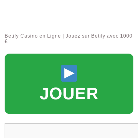
Betify Casino en Ligne | Jouez sur Betify avec 1000
€
JOUER