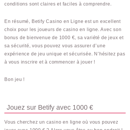
conditions sont claires et faciles à comprendre.
En résumé, Betify Casino en Ligne est un excellent
choix pour les joueurs de casino en ligne. Avec son
bonus de bienvenue de 1000 €, sa variété de jeux et
sa sécurité, vous pouvez vous assurer d’une
expérience de jeu unique et sécurisée. N’hésitez pas
à vous inscrire et à commencer à jouer !
Bon jeu !
Jouez sur Betify avec 1000 €
Vous cherchez un casino en ligne où vous pouvez