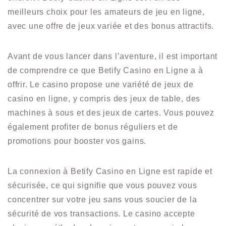
meilleurs choix pour les amateurs de jeu en ligne,
avec une offre de jeux variée et des bonus attractifs.
Avant de vous lancer dans l’aventure, il est important
de comprendre ce que Betify Casino en Ligne a à
offrir. Le casino propose une variété de jeux de
casino en ligne, y compris des jeux de table, des
machines à sous et des jeux de cartes. Vous pouvez
également profiter de bonus réguliers et de
promotions pour booster vos gains.
La connexion à Betify Casino en Ligne est rapide et
sécurisée, ce qui signifie que vous pouvez vous
concentrer sur votre jeu sans vous soucier de la
sécurité de vos transactions. Le casino accepte