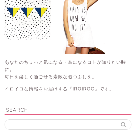
あなたのちょっと気になる・為になるコトが知りたい時
に。
毎日を楽しく過ごせる素敵な暇つぶしを。
イロイロな情報をお届けする『IROIROG』です。
SEARCH