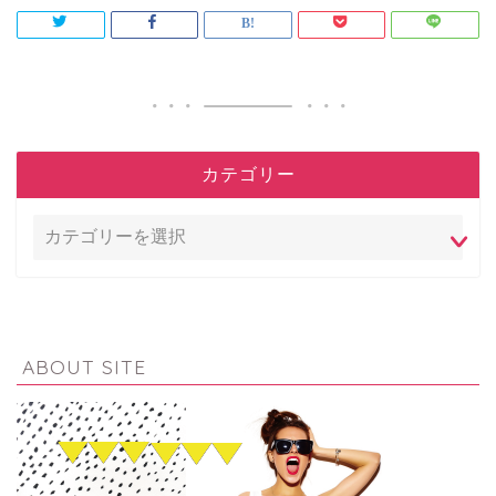
カテゴリー
ABOUT SITE