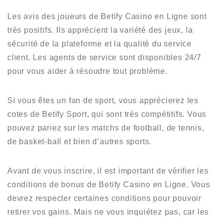
Les avis des joueurs de Betify Casino en Ligne sont
très positifs. Ils apprécient la variété des jeux, la
sécurité de la plateforme et la qualité du service
client. Les agents de service sont disponibles 24/7
pour vous aider à résoudre tout problème.
Si vous êtes un fan de sport, vous apprécierez les
cotes de Betify Sport, qui sont très compétitifs. Vous
pouvez pariez sur les matchs de football, de tennis,
de basket-ball et bien d’autres sports.
Avant de vous inscrire, il est important de vérifier les
conditions de bonus de Betify Casino en Ligne. Vous
devrez respecter certaines conditions pour pouvoir
retirer vos gains. Mais ne vous inquiétez pas, car les