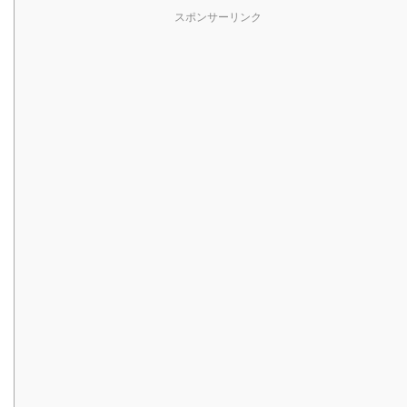
スポンサーリンク