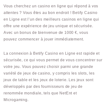
Vous cherchez un casino en ligne qui répond à vos
attentes ? Vous êtes au bon endroit ! Betify Casino
en Ligne est l’un des meilleurs casinos en ligne qui
offre une expérience de jeu unique et sécurisée.
Avec un bonus de bienvenue de 1000 €, vous
pouvez commencer à jouer immédiatement.
La connexion à Betify Casino en Ligne est rapide et
sécurisée, ce qui vous permet de vous concentrer sur
votre jeu. Vous pouvez choisir parmi une grande
variété de jeux de casino, y compris les slots, les
jeux de table et les jeux de loterie. Les jeux sont
développés par des fournisseurs de jeu de
renommée mondiale, tels que NetEnt et
Microgaming.