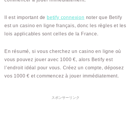
Il est important de
betify connexion
noter que Betify
est un casino en ligne français, donc les règles et les
lois applicables sont celles de la France.
En résumé, si vous cherchez un casino en ligne où
vous pouvez jouer avec 1000 €, alors Betify est
l’endroit idéal pour vous. Créez un compte, déposez
vos 1000 € et commencez à jouer immédiatement.
スポンサーリンク