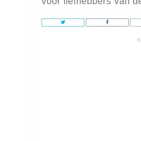
voor liefhebbers van d
ス