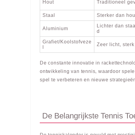
Hout
Traditioneel ge
Staal
Sterker dan ho
Lichter dan sta
Aluminium
d
Grafiet/Koolstofveze
Zeer licht, sterk
l
De constante innovatie in rackettechnolog
ontwikkeling van tennis, waardoor spel
spel te verbeteren en nieuwe strategieë
De Belangrijkste Tennis T
De tenniskalender is gevuld met prestig