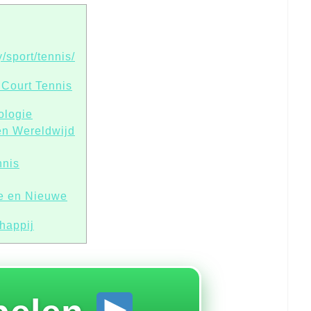
/sport/tennis/
 Court Tennis
ologie
en Wereldwijd
nnis
ie en Nieuwe
happij