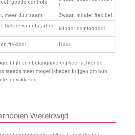
voel, goede controle
t
ut, meer duurzaam
Zwaar, minder flexibel
al, betere wendbaarhei
Minder comfortabel
 en flexibel
Duur
ie blijft een belangrijke drijfveer achter de
ers steeds meer mogelijkheden krijgen om hun
n te ontwikkelen.
oernooien Wereldwijd
ieuze toernooien die spelers vanuit de hele