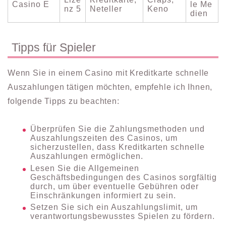
Casino E
le Me
nz 5
Neteller
Keno
dien
Tipps für Spieler
Wenn Sie in einem Casino mit Kreditkarte schnelle
Auszahlungen tätigen möchten, empfehle ich Ihnen,
folgende Tipps zu beachten:
Überprüfen Sie die Zahlungsmethoden und
Auszahlungszeiten des Casinos, um
sicherzustellen, dass Kreditkarten schnelle
Auszahlungen ermöglichen.
Lesen Sie die Allgemeinen
Geschäftsbedingungen des Casinos sorgfältig
durch, um über eventuelle Gebühren oder
Einschränkungen informiert zu sein.
Setzen Sie sich ein Auszahlungslimit, um
verantwortungsbewusstes Spielen zu fördern.