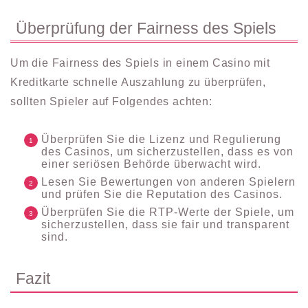
Überprüfung der Fairness des Spiels
Um die Fairness des Spiels in einem Casino mit
Kreditkarte schnelle Auszahlung zu überprüfen,
sollten Spieler auf Folgendes achten:
Überprüfen Sie die Lizenz und Regulierung
des Casinos, um sicherzustellen, dass es von
einer seriösen Behörde überwacht wird.
Lesen Sie Bewertungen von anderen Spielern
und prüfen Sie die Reputation des Casinos.
Überprüfen Sie die RTP-Werte der Spiele, um
sicherzustellen, dass sie fair und transparent
sind.
Fazit