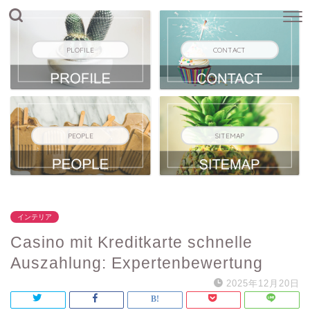
PLOFILE
CONTACT
PEOPLE
SITEMAP
インテリア
Casino mit Kreditkarte schnelle
Auszahlung: Expertenbewertung
2025年12月20日