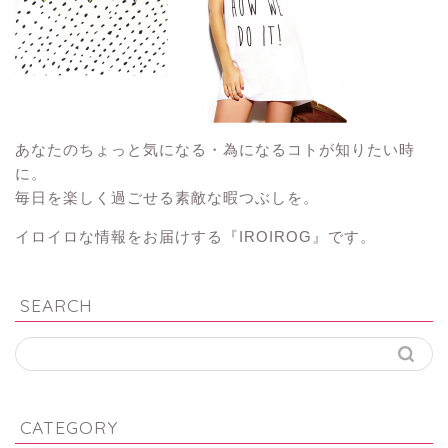
あなたのちょっと気になる・為になるコトが知りたい時
に。
毎日を楽しく過ごせる素敵な暇つぶしを。
イロイロな情報をお届けする『IROIROG』です。
SEARCH
CATEGORY