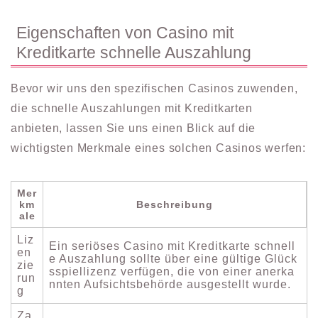
Eigenschaften von Casino mit
Kreditkarte schnelle Auszahlung
Bevor wir uns den spezifischen Casinos zuwenden,
die schnelle Auszahlungen mit Kreditkarten
anbieten, lassen Sie uns einen Blick auf die
wichtigsten Merkmale eines solchen Casinos werfen:
Mer
km
Beschreibung
ale
Liz
Ein seriöses Casino mit Kreditkarte schnell
en
e Auszahlung sollte über eine gültige Glück
zie
sspiellizenz verfügen, die von einer anerka
run
nnten Aufsichtsbehörde ausgestellt wurde.
g
Za