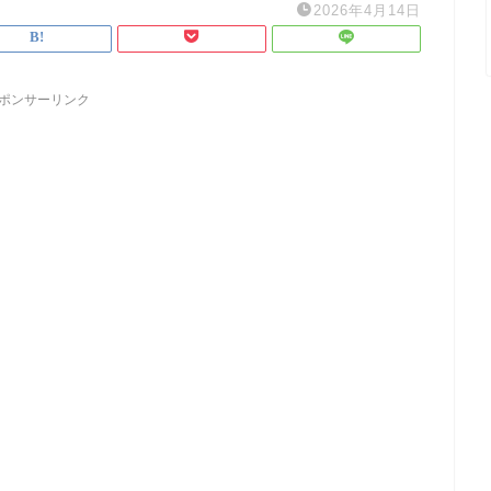
2026年4月14日
ポンサーリンク