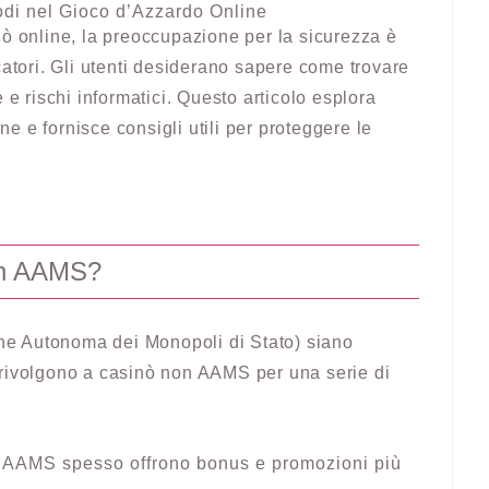
odi nel Gioco d’Azzardo Online
nò online, la preoccupazione per la sicurezza è
catori. Gli utenti desiderano sapere come trovare
 e rischi informatici. Questo articolo esplora
ine e fornisce consigli utili per proteggere le
on AAMS?
e Autonoma dei Monopoli di Stato) siano
si rivolgono a casinò non AAMS per una serie di
 AAMS spesso offrono bonus e promozioni più