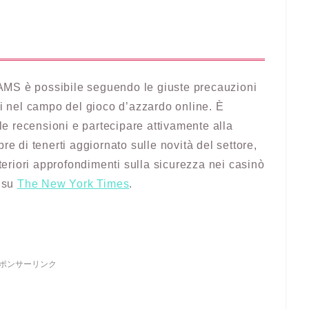
 AAMS è possibile seguendo le giuste precauzioni
ti nel campo del gioco d’azzardo online. È
 le recensioni e partecipare attivamente alla
re di tenerti aggiornato sulle novità del settore,
lteriori approfondimenti sulla sicurezza nei casinò
a su
The New York Times
.
ポンサーリンク