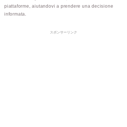
piattaforme, aiutandovi a prendere una decisione
informata.
スポンサーリンク