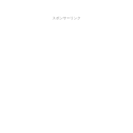
スポンサーリンク