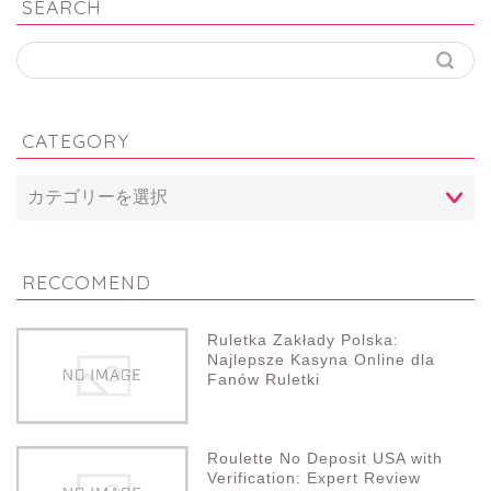
SEARCH
CATEGORY
RECCOMEND
Ruletka Zakłady Polska:
Najlepsze Kasyna Online dla
Fanów Ruletki
Roulette No Deposit USA with
Verification: Expert Review