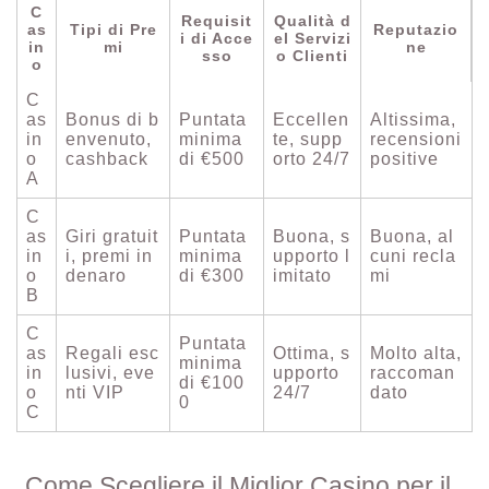
C
Requisit
Qualità d
as
Tipi di Pre
Reputazio
i di Acce
el Servizi
in
mi
ne
sso
o Clienti
o
C
as
Bonus di b
Puntata
Eccellen
Altissima,
in
envenuto,
minima
te, supp
recensioni
o
cashback
di €500
orto 24/7
positive
A
C
as
Giri gratuit
Puntata
Buona, s
Buona, al
in
i, premi in
minima
upporto l
cuni recla
o
denaro
di €300
imitato
mi
B
C
Puntata
as
Regali esc
Ottima, s
Molto alta,
minima
in
lusivi, eve
upporto
raccoman
di €100
o
nti VIP
24/7
dato
0
C
Come Scegliere il Miglior Casino per il