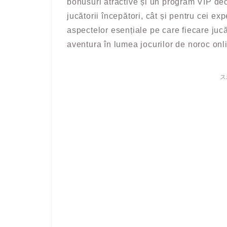
bonusuri atractive și un program VIP deos
jucătorii începători, cât și pentru cei e
aspectelor esențiale pe care fiecare juc
aventura în lumea jocurilor de noroc onl
ス