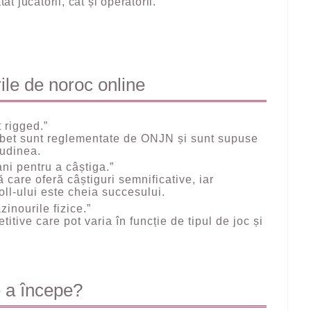
ât jucătorii, cât și operatorii.
ile de noroc online
 rigged.”
ibet sunt reglementate de ONJN și sunt supuse
tudinea.
ni pentru a câștiga.”
 care oferă câștiguri semnificative, iar
ll-ului este cheia succesului.
inourile fizice.”
tive care pot varia în funcție de tipul de joc și
e a începe?