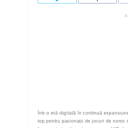
ス
Într-o eră digitală în continuă expansiun
top pentru pasionații de jocuri de noroc