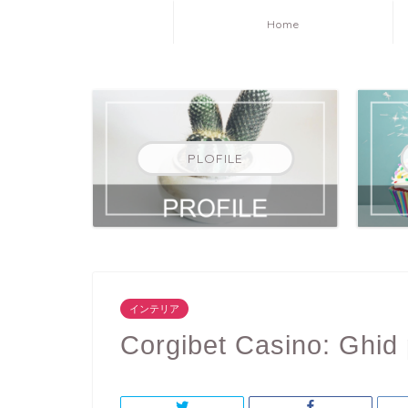
Home
PLOFILE
インテリア
Corgibet Casino: Ghid p