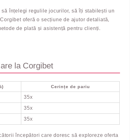
să înțelegi regulile jocurilor, să îți stabilești un
 Corgibet oferă o secțiune de ajutor detaliată,
etode de plată și asistență pentru clienți.
are la Corgibet
%)
Cerințe de pariu
35x
35x
35x
cătorii începători care doresc să exploreze oferta