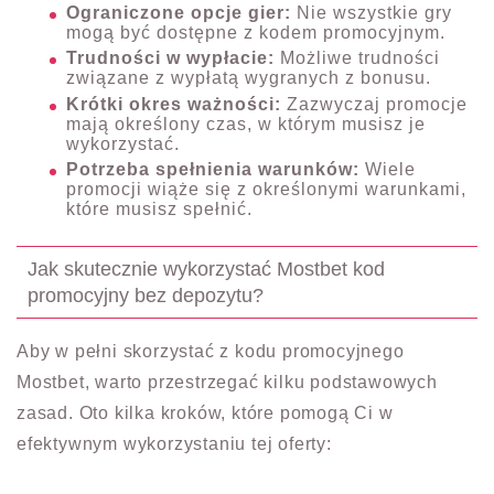
Ograniczone opcje gier:
Nie wszystkie gry
mogą być dostępne z kodem promocyjnym.
Trudności w wypłacie:
Możliwe trudności
związane z wypłatą wygranych z bonusu.
Krótki okres ważności:
Zazwyczaj promocje
mają określony czas, w którym musisz je
wykorzystać.
Potrzeba spełnienia warunków:
Wiele
promocji wiąże się z określonymi warunkami,
które musisz spełnić.
Jak skutecznie wykorzystać Mostbet kod
promocyjny bez depozytu?
Aby w pełni skorzystać z kodu promocyjnego
Mostbet, warto przestrzegać kilku podstawowych
zasad. Oto kilka kroków, które pomogą Ci w
efektywnym wykorzystaniu tej oferty: