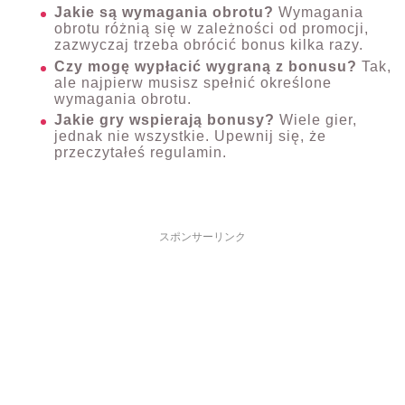
Jakie są wymagania obrotu?
Wymagania
obrotu różnią się w zależności od promocji,
zazwyczaj trzeba obrócić bonus kilka razy.
Czy mogę wypłacić wygraną z bonusu?
Tak,
ale najpierw musisz spełnić określone
wymagania obrotu.
Jakie gry wspierają bonusy?
Wiele gier,
jednak nie wszystkie. Upewnij się, że
przeczytałeś regulamin.
スポンサーリンク