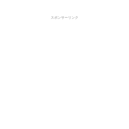
スポンサーリンク