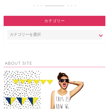
カテゴリー
ABOUT SITE