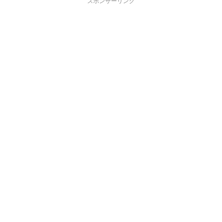
スポンサーリンク