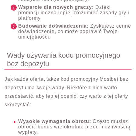
Wsparcie dla nowych graczy:
Dzięki
promocji można lepiej zrozumieć zasady gry i
platformy.
Budowanie doświadczenia:
Zyskujesz cenne
doświadczenie, co może poprawić Twoje
umiejętności.
Wady używania kodu promocyjnego
bez depozytu
Jak każda oferta, także kod promocyjny Mostbet bez
depozytu ma swoje wady. Niektóre z nich warto
przedstawić, aby lepiej ocenić, czy warto z tej oferty
skorzystać:
Wysokie wymagania obrotu:
Często musisz
obrócić bonus wielokrotnie przed możliwością
wypłaty.