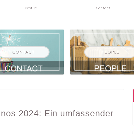
Profile
Contact
CONTACT
PEOPLE
inos 2024: Ein umfassender