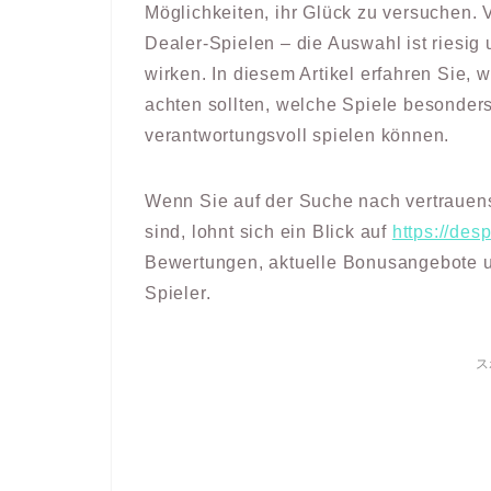
Möglichkeiten, ihr Glück zu versuchen. 
Dealer-Spielen – die Auswahl ist riesig
wirken. In diesem Artikel erfahren Sie,
achten sollten, welche Spiele besonders
verantwortungsvoll spielen können.
Wenn Sie auf der Suche nach vertrauen
sind, lohnt sich ein Blick auf
https://des
Bewertungen, aktuelle Bonusangebote und
Spieler.
ス