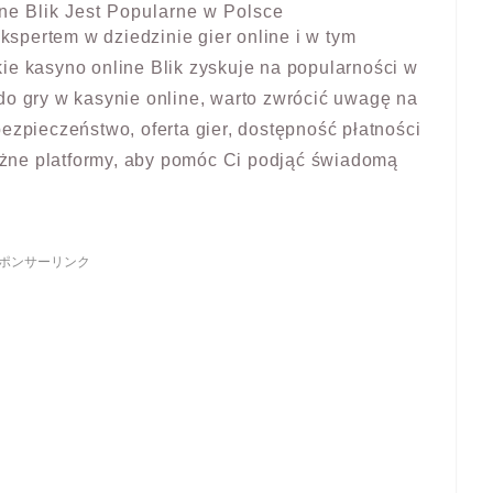
ne Blik Jest Popularne w Polsce
spertem w dziedzinie gier online i w tym
ie kasyno online Blik zyskuje na popularności w
do gry w kasynie online, warto zwrócić uwagę na
bezpieczeństwo, oferta gier, dostępność płatności
żne platformy, aby pomóc Ci podjąć świadomą
ポンサーリンク