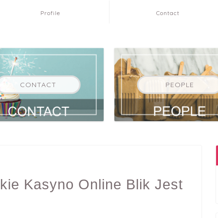
Profile
Contact
CONTACT
PEOPLE
kie Kasyno Online Blik Jest