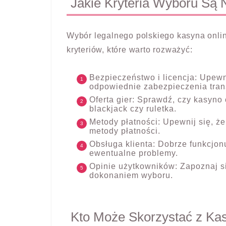
Jakie Kryteria Wyboru Są 
Wybór legalnego polskiego kasyna onlin
kryteriów, które warto rozważyć:
Bezpieczeństwo i licencja:
Upewni
odpowiednie zabezpieczenia tran
Oferta gier:
Sprawdź, czy kasyno of
blackjack czy ruletka.
Metody płatności:
Upewnij się, że
metody płatności.
Obsługa klienta:
Dobrze funkcjonu
ewentualne problemy.
Opinie użytkowników:
Zapoznaj si
dokonaniem wyboru.
Kto Może Skorzystać z Kas