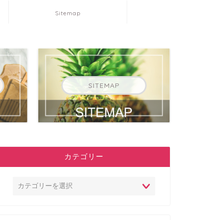
Sitemap
SITEMAP
カテゴリー