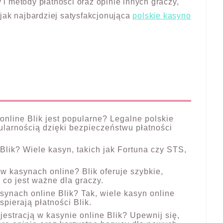
i metody płatności oraz opinie innych graczy,
jak najbardziej satysfakcjonująca
polskie kasyno
online Blik jest popularne?
Legalne polskie
pularnością dzięki bezpieczeństwu płatności
Blik?
Wiele kasyn, takich jak Fortuna czy STS,
k w kasynach online?
Blik oferuje szybkie,
 co jest ważne dla graczy.
synach online Blik?
Tak, wiele kasyn online
spierają płatności Blik.
estracją w kasynie online Blik?
Upewnij się,