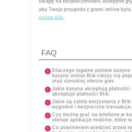
uwagę na bezpieczeństwo, dostępne gry 
aby Twoja przygoda z grami online była 
online blik
.
FAQ
Dlaczego legalne polskie kasyno 
kasyno online Blik cieszy się po
oraz szerokiej ofercie gier.
Jakie kasyna akceptują płatności 
akceptuje płatności Blik.
Jakie są zalety korzystania z Bli
wygodne i bezpieczne transakcje,
Czy można grać na telefonie w ka
oferuje aplikacje mobilne, które w
Co powinienem wiedzieć przed rej