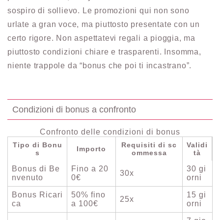
sospiro di sollievo. Le promozioni qui non sono
urlate a gran voce, ma piuttosto presentate con un
certo rigore. Non aspettatevi regali a pioggia, ma
piuttosto condizioni chiare e trasparenti. Insomma,
niente trappole da “bonus che poi ti incastrano”.
Condizioni di bonus a confronto
Confronto delle condizioni di bonus
Tipo di Bonu
Requisiti di sc
Validi
Importo
s
ommessa
tà
Bonus di Be
Fino a 20
30 gi
30x
nvenuto
0€
orni
Bonus Ricari
50% fino
15 gi
25x
ca
a 100€
orni