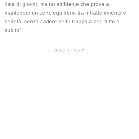
lista di giochi, ma un ambiente che prova a
mantenere un certo equilibrio tra intrattenimento e
serietà, senza cadere nella trappola del “tutto e
subito”.
スポンサーリンク