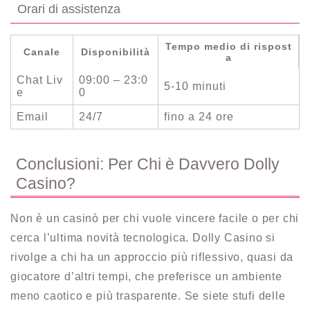
Orari di assistenza
Tempo medio di rispost
Canale
Disponibilità
a
Chat Liv
09:00 – 23:0
5-10 minuti
e
0
Email
24/7
fino a 24 ore
Conclusioni: Per Chi è Davvero Dolly
Casino?
Non è un casinò per chi vuole vincere facile o per chi
cerca l’ultima novità tecnologica. Dolly Casino si
rivolge a chi ha un approccio più riflessivo, quasi da
giocatore d’altri tempi, che preferisce un ambiente
meno caotico e più trasparente. Se siete stufi delle