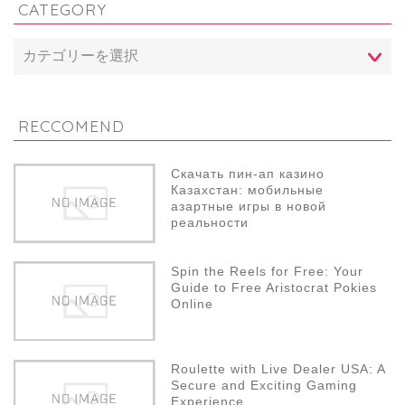
CATEGORY
RECCOMEND
Скачать пин-ап казино
Казахстан: мобильные
азартные игры в новой
реальности
Spin the Reels for Free: Your
Guide to Free Aristocrat Pokies
Online
Roulette with Live Dealer USA: A
Secure and Exciting Gaming
Experience