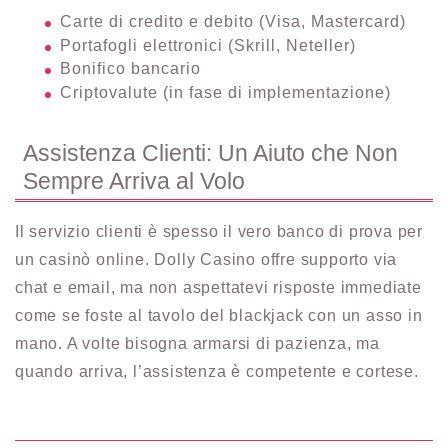
Carte di credito e debito (Visa, Mastercard)
Portafogli elettronici (Skrill, Neteller)
Bonifico bancario
Criptovalute (in fase di implementazione)
Assistenza Clienti: Un Aiuto che Non
Sempre Arriva al Volo
Il servizio clienti è spesso il vero banco di prova per
un casinò online. Dolly Casino offre supporto via
chat e email, ma non aspettatevi risposte immediate
come se foste al tavolo del blackjack con un asso in
mano. A volte bisogna armarsi di pazienza, ma
quando arriva, l’assistenza è competente e cortese.