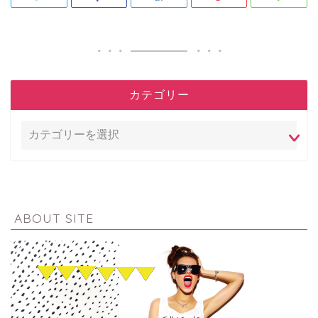
カテゴリー
ABOUT SITE