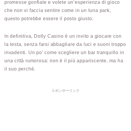
promesse gonfiate e volete un’esperienza di gioco
che non vi faccia sentire come in un luna park,
questo potrebbe essere il posto giusto.
In definitiva, Dolly Casino è un invito a giocare con
la testa, senza farsi abbagliare da luci e suoni troppo
invadenti. Un po’ come scegliere un bar tranquillo in
una città rumorosa: non è il più appariscente, ma ha
il suo perché.
スポンサーリンク