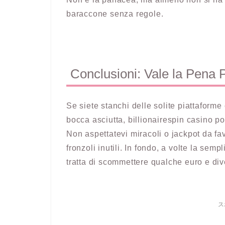
baraccone senza regole.
Conclusioni: Vale la Pena 
Se siete stanchi delle solite piattaforme
bocca asciutta, billionairespin casino p
Non aspettatevi miracoli o jackpot da f
fronzoli inutili. In fondo, a volte la semp
tratta di scommettere qualche euro e div
ス