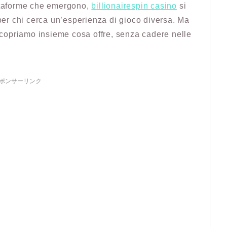
attaforme che emergono,
billionairespin casino
si
er chi cerca un’esperienza di gioco diversa. Ma
copriamo insieme cosa offre, senza cadere nelle
ポンサーリンク