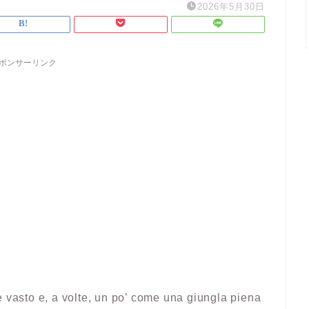
2026年5月30日
ポンサーリンク
 vasto e, a volte, un po’ come una giungla piena