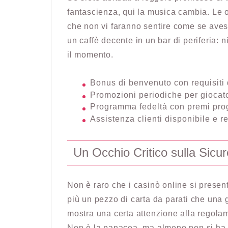
fantascienza, qui la musica cambia. Le o
che non vi faranno sentire come se avest
un caffè decente in un bar di periferia: 
il momento.
Bonus di benvenuto con requisiti
Promozioni periodiche per giocato
Programma fedeltà con premi prog
Assistenza clienti disponibile e re
Un Occhio Critico sulla Sicu
Non è raro che i casinò online si presen
più un pezzo di carta da parati che una g
mostra una certa attenzione alla regolam
Non è la panacea, ma almeno non si ha la