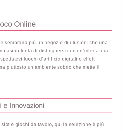
ioco Online
he sembrano più un negozio di illusioni che una
in casino tenta di distinguersi con un’interfaccia
ettatevi fuochi d’artificio digitali o effetti
ma piuttosto un ambiente sobrio che mette il
i e Innovazioni
i slot e giochi da tavolo, qui la selezione è più