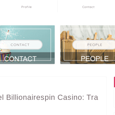
Profile
Contact
CONTACT
PEOPLE
 Billionairespin Casino: Tra