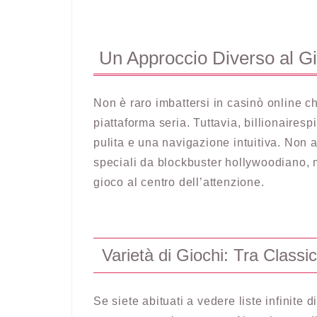
Un Approccio Diverso al G
Non è raro imbattersi in casinò online c
piattaforma seria. Tuttavia, billionairesp
pulita e una navigazione intuitiva. Non asp
speciali da blockbuster hollywoodiano, 
gioco al centro dell’attenzione.
Varietà di Giochi: Tra Classic
Se siete abituati a vedere liste infinite d