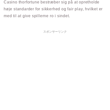
Casino thorfortune bestræber sig på at opretholde
høje standarder for sikkerhed og fair play, hvilket er
med til at give spillerne ro i sindet.
スポンサーリンク