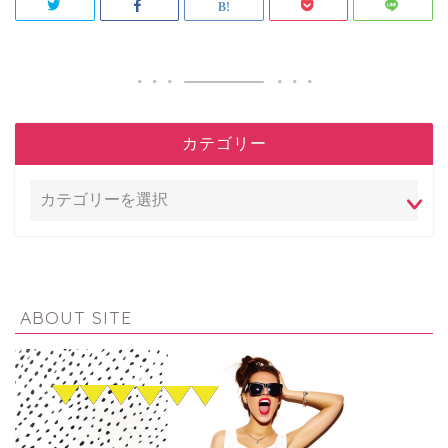
カテゴリー
ABOUT SITE