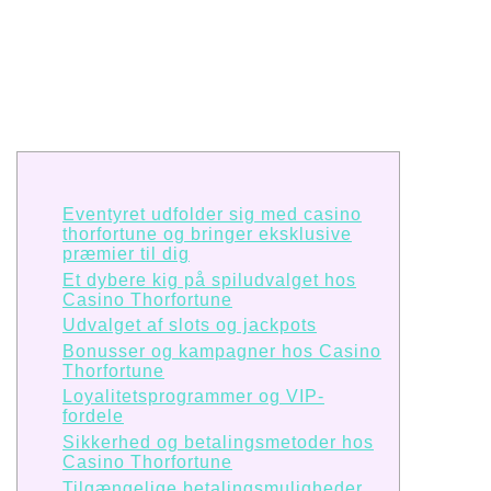
Eventyret udfolder sig med casino
thorfortune og bringer eksklusive
præmier til dig
Et dybere kig på spiludvalget hos
Casino Thorfortune
Udvalget af slots og jackpots
Bonusser og kampagner hos Casino
Thorfortune
Loyalitetsprogrammer og VIP-
fordele
Sikkerhed og betalingsmetoder hos
Casino Thorfortune
Tilgængelige betalingsmuligheder