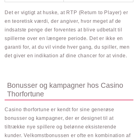
Det er vigtigt at huske, at RTP (Return to Player) er
en teoretisk værdi, der angiver, hvor meget af de
indsatste penge der forventes at blive udbetalt til
spillerne over en længere periode. Det er ikke en
garanti for, at du vil vinde hver gang, du spiller, men
det giver en indikation af dine chancer for at vinde.
Bonusser og kampagner hos Casino
Thorfortune
Casino thorfortune er kendt for sine generøse
bonusser og kampagner, der er designet til at
tiltrække nye spillere og belønne eksisterende
kunder. Velkomstbonussen er ofte en kombination af