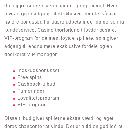
du, og jo højere niveau når du i programmet. Hvert
niveau giver adgang til eksklusive fordele, såsom
højere bonusser, hurtigere udbetalinger og personlig
kundeservice. Casino thorfortune tilbyder også et
VIP-program for de mest loyale spillere, som giver
adgang til endnu mere eksklusive fordele og en
dedikeret VIP-manager.
Indskudsbonusser
Free spins
Cashback-tilbud
Turneringer
Loyalitetsprogram
VIP-program
Disse tilbud giver spillerne ekstra værdi og øger
deres chancer for at vinde. Det er altid en god idé at