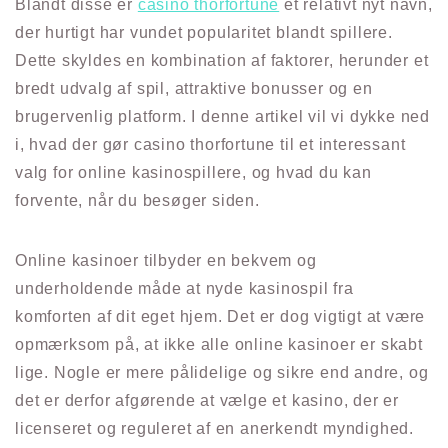
Blandt disse er
casino thorfortune
et relativt nyt navn,
der hurtigt har vundet popularitet blandt spillere.
Dette skyldes en kombination af faktorer, herunder et
bredt udvalg af spil, attraktive bonusser og en
brugervenlig platform. I denne artikel vil vi dykke ned
i, hvad der gør casino thorfortune til et interessant
valg for online kasinospillere, og hvad du kan
forvente, når du besøger siden.
Online kasinoer tilbyder en bekvem og
underholdende måde at nyde kasinospil fra
komforten af dit eget hjem. Det er dog vigtigt at være
opmærksom på, at ikke alle online kasinoer er skabt
lige. Nogle er mere pålidelige og sikre end andre, og
det er derfor afgørende at vælge et kasino, der er
licenseret og reguleret af en anerkendt myndighed.