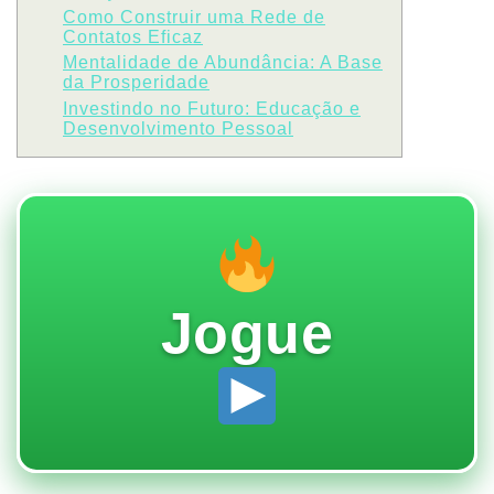
Como Construir uma Rede de
Contatos Eficaz
Mentalidade de Abundância: A Base
da Prosperidade
Investindo no Futuro: Educação e
Desenvolvimento Pessoal
Jogue