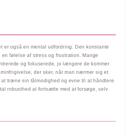
 det er også en mental udfordring. Den konstante
 en følelse af stress og frustration. Mange
centrerede og fokuserede, jo længere de kommer
minfrigivelse, der sker, når man nærmer sig et
at træne sin tålmodighed og evne til at håndtere
tal robusthed at fortsætte med at forsøge, selv