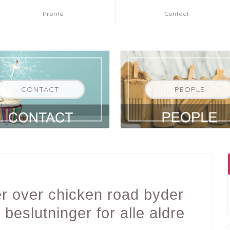
Profile
Contact
CONTACT
PEOPLE
er over chicken road byder
 beslutninger for alle aldre