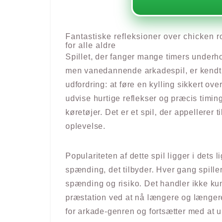
Fantastiske refleksioner over chicken r
for alle aldre
Spillet, der fanger mange timers underh
men vanedannende arkadespil, er kend
udfordring: at føre en kylling sikkert ove
udvise hurtige reflekser og præcis timin
køretøjer. Det er et spil, der appellerer 
oplevelse.
Populariteten af dette spil ligger i det
spænding, det tilbyder. Hver gang spiller
spænding og risiko. Det handler ikke ku
præstation ved at nå længere og længere 
for arkade-genren og fortsætter med at u