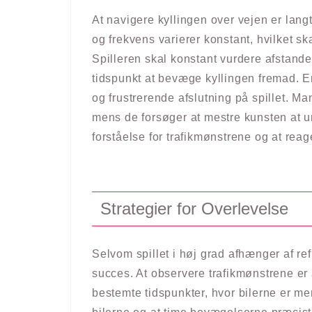
At navigere kyllingen over vejen er langt
og frekvens varierer konstant, hvilket sk
Spilleren skal konstant vurdere afstande
tidspunkt at bevæge kyllingen fremad. En
og frustrerende afslutning på spillet. Ma
mens de forsøger at mestre kunsten at u
forståelse for trafikmønstrene og at reag
Strategier for Overlevelse
Selvom spillet i høj grad afhænger af re
succes. At observere trafikmønstrene er a
bestemte tidspunkter, hvor bilerne er m