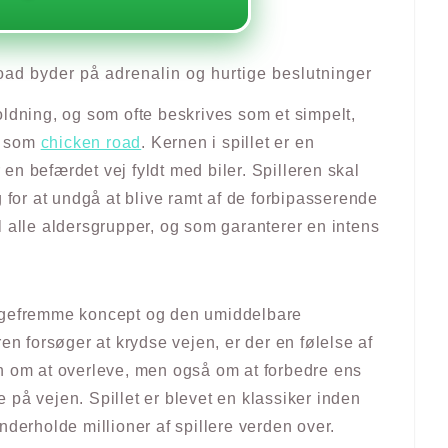
oad byder på adrenalin og hurtige beslutninger
oldning, og som ofte beskrives som et simpelt,
t som
chicken road
. Kernen i spillet er en
r en befærdet vej fyldt med biler. Spilleren skal
g for at undgå at blive ramt af de forbipasserende
til alle aldersgrupper, og som garanterer en intens
s ligefremme koncept og den umiddelbare
en forsøger at krydse vejen, er der en følelse af
n om at overleve, men også om at forbedre ens
på vejen. Spillet er blevet en klassiker inden
nderholde millioner af spillere verden over.