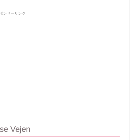
ポンサーリンク
dse Vejen