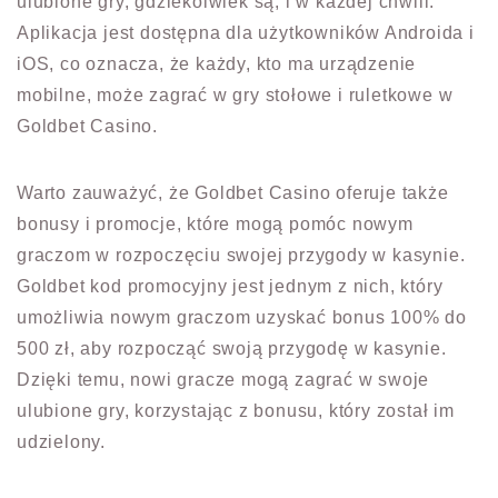
ulubione gry, gdziekolwiek są, i w każdej chwili.
Aplikacja jest dostępna dla użytkowników Androida i
iOS, co oznacza, że każdy, kto ma urządzenie
mobilne, może zagrać w gry stołowe i ruletkowe w
Goldbet Casino.
Warto zauważyć, że Goldbet Casino oferuje także
bonusy i promocje, które mogą pomóc nowym
graczom w rozpoczęciu swojej przygody w kasynie.
Goldbet kod promocyjny jest jednym z nich, który
umożliwia nowym graczom uzyskać bonus 100% do
500 zł, aby rozpocząć swoją przygodę w kasynie.
Dzięki temu, nowi gracze mogą zagrać w swoje
ulubione gry, korzystając z bonusu, który został im
udzielony.