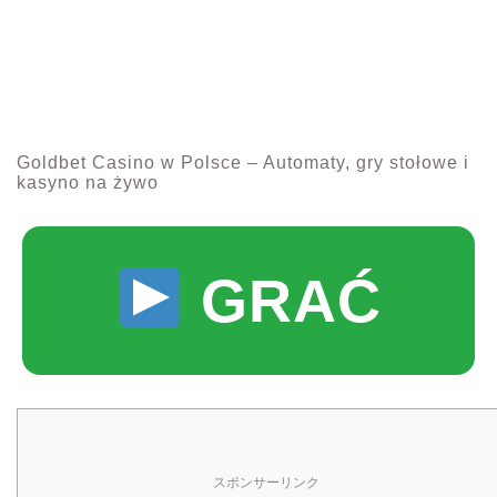
Goldbet Casino w Polsce – Automaty, gry stołowe i
kasyno na żywo
GRAĆ
スポンサーリンク