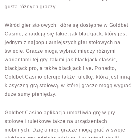
gusta różnych graczy.
Wśród gier stołowych, które są dostępne w Goldbet
Casino, znajdują się takie, jak blackjack, który jest
jednym z najpopularniejszych gier stołowych na
świecie. Gracze mogą wybrać między różnymi
wariantami tej gry, takimi jak blackjack classic,
blackjack pro, a także blackjack live. Ponadto,
Goldbet Casino oferuje także ruletkę, która jest inną
klasyczną grą stołową, w której gracze mogą wygrać
duże sumy pieniędzy.
Goldbet Casino aplikacja umożliwia grę w gry
stołowe i ruletkowe także na urządzeniach
mobilnych. Dzięki niej, gracze mogą grać w swoje