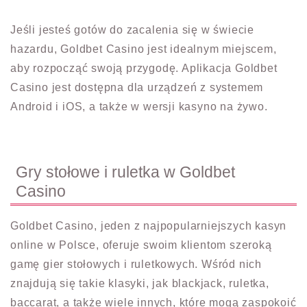
Jeśli jesteś gotów do zacalenia się w świecie
hazardu, Goldbet Casino jest idealnym miejscem,
aby rozpocząć swoją przygodę. Aplikacja Goldbet
Casino jest dostępna dla urządzeń z systemem
Android i iOS, a także w wersji kasyno na żywo.
Gry stołowe i ruletka w Goldbet
Casino
Goldbet Casino, jeden z najpopularniejszych kasyn
online w Polsce, oferuje swoim klientom szeroką
gamę gier stołowych i ruletkowych. Wśród nich
znajdują się takie klasyki, jak blackjack, ruletka,
baccarat, a także wiele innych, które mogą zaspokoić