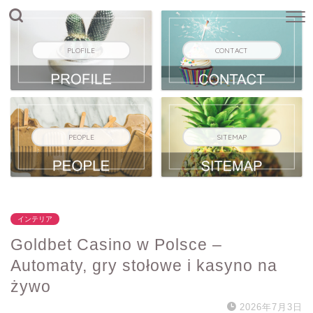
PLOFILE
CONTACT
PEOPLE
SITEMAP
インテリア
Goldbet Casino w Polsce –
Automaty, gry stołowe i kasyno na
żywo
2026年7月3日