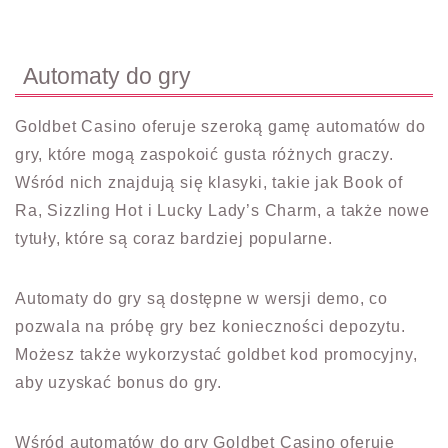
Automaty do gry
Goldbet Casino oferuje szeroką gamę automatów do
gry, które mogą zaspokoić gusta różnych graczy.
Wśród nich znajdują się klasyki, takie jak Book of
Ra, Sizzling Hot i Lucky Lady’s Charm, a także nowe
tytuły, które są coraz bardziej popularne.
Automaty do gry są dostępne w wersji demo, co
pozwala na próbę gry bez konieczności depozytu.
Możesz także wykorzystać goldbet kod promocyjny,
aby uzyskać bonus do gry.
Wśród automatów do gry Goldbet Casino oferuje