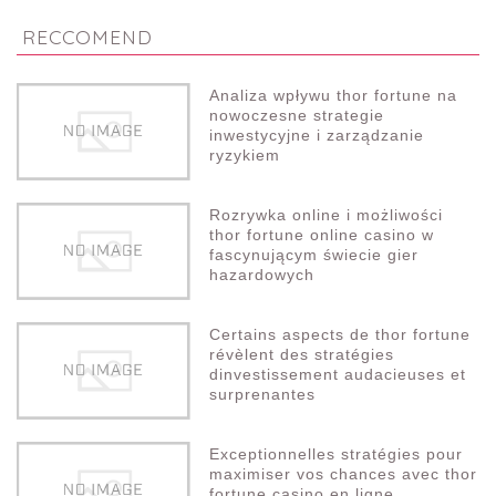
RECCOMEND
Analiza wpływu thor fortune na
nowoczesne strategie
inwestycyjne i zarządzanie
ryzykiem
Rozrywka online i możliwości
thor fortune online casino w
fascynującym świecie gier
hazardowych
Certains aspects de thor fortune
révèlent des stratégies
dinvestissement audacieuses et
surprenantes
Exceptionnelles stratégies pour
maximiser vos chances avec thor
fortune casino en ligne