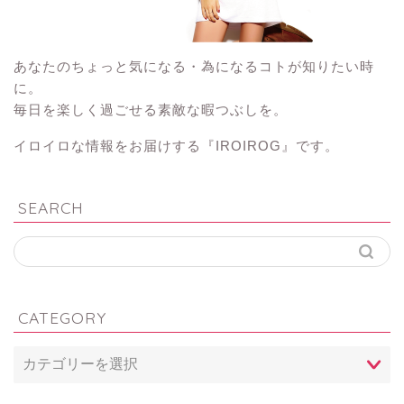
あなたのちょっと気になる・為になるコトが知りたい時
に。
毎日を楽しく過ごせる素敵な暇つぶしを。
イロイロな情報をお届けする『IROIROG』です。
SEARCH
CATEGORY