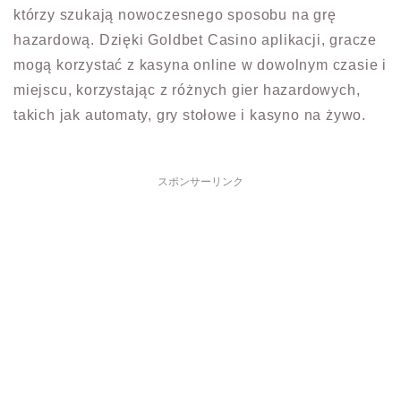
którzy szukają nowoczesnego sposobu na grę
hazardową. Dzięki Goldbet Casino aplikacji, gracze
mogą korzystać z kasyna online w dowolnym czasie i
miejscu, korzystając z różnych gier hazardowych,
takich jak automaty, gry stołowe i kasyno na żywo.
スポンサーリンク