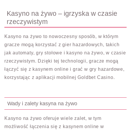
Kasyno na żywo – igrzyska w czasie
rzeczywistym
Kasyno na żywo to nowoczesny sposób, w którym
gracze mogą korzystać z gier hazardowych, takich
jak automaty, gry stołowe i kasyno na żywo, w czasie
rzeczywistym. Dzięki tej technologii, gracze mogą
łączyć się z kasynem online i grać w gry hazardowe,
korzystając z aplikacji mobilnej Goldbet Casino.
Wady i zalety kasyna na żywo
Kasyno na żywo oferuje wiele zalet, w tym
możliwość łączenia się z kasynem online w