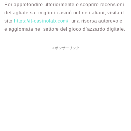
Per approfondire ulteriormente e scoprire recensioni
dettagliate sui migliori casinò online italiani, visita il
sito
https://it-casinolab.com/
, una risorsa autorevole
e aggiornata nel settore del gioco d’azzardo digitale.
スポンサーリンク