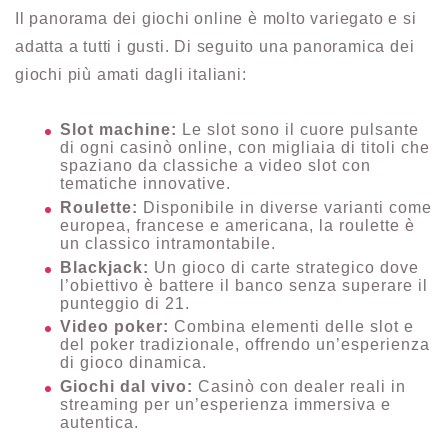
Il panorama dei giochi online è molto variegato e si
adatta a tutti i gusti. Di seguito una panoramica dei
giochi più amati dagli italiani:
Slot machine:
Le slot sono il cuore pulsante
di ogni casinò online, con migliaia di titoli che
spaziano da classiche a video slot con
tematiche innovative.
Roulette:
Disponibile in diverse varianti come
europea, francese e americana, la roulette è
un classico intramontabile.
Blackjack:
Un gioco di carte strategico dove
l’obiettivo è battere il banco senza superare il
punteggio di 21.
Video poker:
Combina elementi delle slot e
del poker tradizionale, offrendo un’esperienza
di gioco dinamica.
Giochi dal vivo:
Casinò con dealer reali in
streaming per un’esperienza immersiva e
autentica.