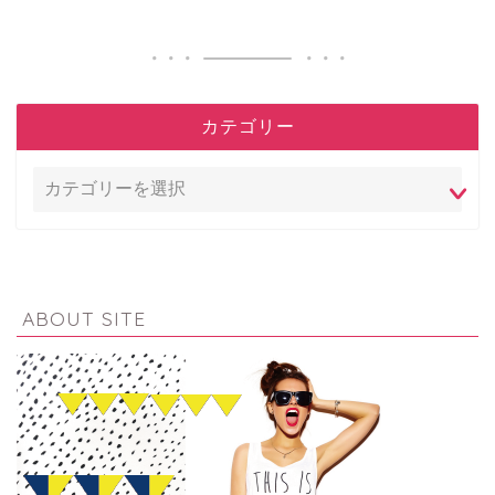
カテゴリー
ABOUT SITE