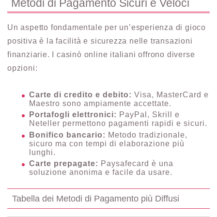
Metodi di Pagamento Sicuri e Veloci
Un aspetto fondamentale per un’esperienza di gioco
positiva è la facilità e sicurezza nelle transazioni
finanziarie. I casinò online italiani offrono diverse
opzioni:
Carte di credito e debito:
Visa, MasterCard e
Maestro sono ampiamente accettate.
Portafogli elettronici:
PayPal, Skrill e
Neteller permettono pagamenti rapidi e sicuri.
Bonifico bancario:
Metodo tradizionale,
sicuro ma con tempi di elaborazione più
lunghi.
Carte prepagate:
Paysafecard è una
soluzione anonima e facile da usare.
Tabella dei Metodi di Pagamento più Diffusi