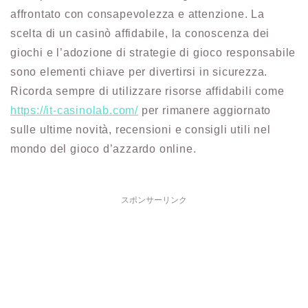
affrontato con consapevolezza e attenzione. La
scelta di un casinò affidabile, la conoscenza dei
giochi e l’adozione di strategie di gioco responsabile
sono elementi chiave per divertirsi in sicurezza.
Ricorda sempre di utilizzare risorse affidabili come
https://it-casinolab.com/
per rimanere aggiornato
sulle ultime novità, recensioni e consigli utili nel
mondo del gioco d’azzardo online.
スポンサーリンク