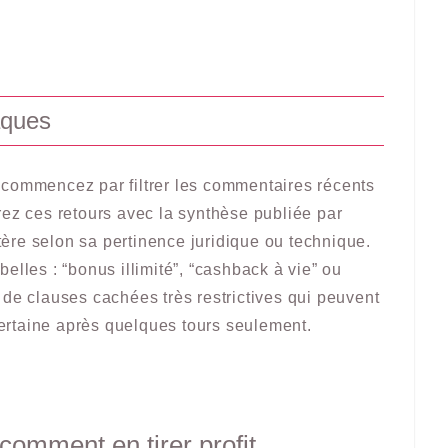
naques
 commencez par filtrer les commentaires récents
rez ces retours avec la synthèse publiée par
re selon sa pertinence juridique ou technique.
elles : “bonus illimité”, “cashback à vie” ou
 de clauses cachées très restrictives qui peuvent
 certaine après quelques tours seulement.
comment en tirer profit