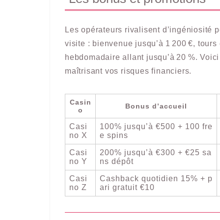
Les opérateurs rivalisent d’ingéniosité p
visite : bienvenue jusqu’à 1 200 €, tour
hebdomadaire allant jusqu’à 20 %. Voici
maîtrisant vos risques financiers.
Casin
Bonus d’accueil
o
Casi
100% jusqu’à €500 + 100 fre
no X
e spins
Casi
200% jusqu’à €300 + €25 sa
no Y
ns dépôt
Casi
Cashback quotidien 15% + p
no Z
ari gratuit €10