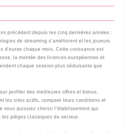
ans précédent depuis les cinq dernières années :
nologies de streaming s’améliorent et les joueurs
ds d’euros chaque mois. Cette croissance est
phone, la montée des licences européennes et
 rendent chaque session plus séduisante que
our profiter des meilleures offres et bonus.
les sites actifs, compare leurs conditions et
e vous puissiez choisir l’établissement qui
t les pièges classiques du secteur.