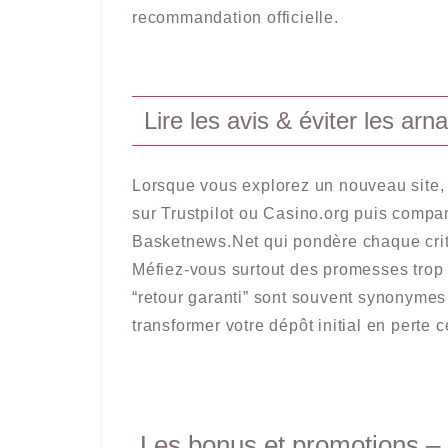
recommandation officielle.
Lire les avis & éviter les ar
Lorsque vous explorez un nouveau site,
sur Trustpilot ou Casino.org puis compa
Basketnews.Net qui pondère chaque critè
Méfiez‑vous surtout des promesses trop b
“retour garanti” sont souvent synonymes
transformer votre dépôt initial en perte
Les bonus et promotions – 