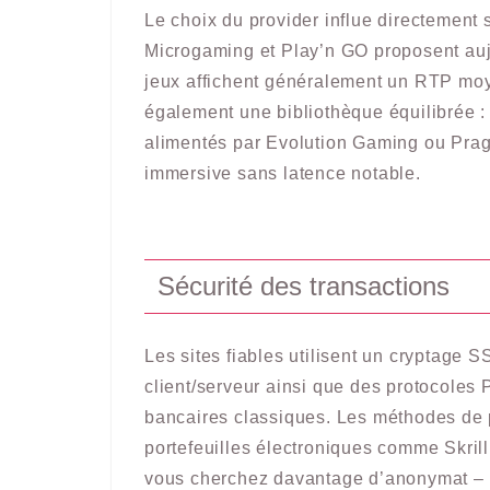
Le choix du provider influe directement s
Microgaming et Play’n GO proposent aujou
jeux affichent généralement un RTP moye
également une bibliothèque équilibrée : 
alimentés par Evolution Gaming ou Prag
immersive sans latence notable.
Sécurité des transactions
Les sites fiables utilisent un cryptage
client/serveur ainsi que des protocoles 
bancaires classiques. Les méthodes de 
portefeuilles électroniques comme Skrill
vous cherchez davantage d’anonymat – t