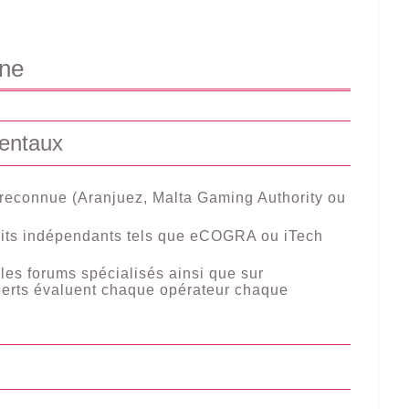
gne
mentaux
é reconnue (Aranjuez, Malta Gaming Authority ou
dits indépendants tels que eCOGRA ou iTech
 les forums spécialisés ainsi que sur
perts évaluent chaque opérateur chaque