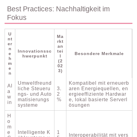
Best Practices: Nachhaltigkeit im
Fokus
U
Ma
nt
rkt
er
an
n
Innovationssc
tei
e
Besondere Merkmale
hwerpunkt
l
h
(2
m
02
e
3)
n
Umweltfreund
Kompatibel mit erneuerb
Al
liche Steueru
3.
aren Energiequellen, en
a
ngs- und Auto
2
ergieeffiziente Hardwar
w
matisierungs
%
e, lokal basierte Serverl
in
systeme
ösungen
H
o
m
e
Intelligente K
1
Interoperabilität mit vers