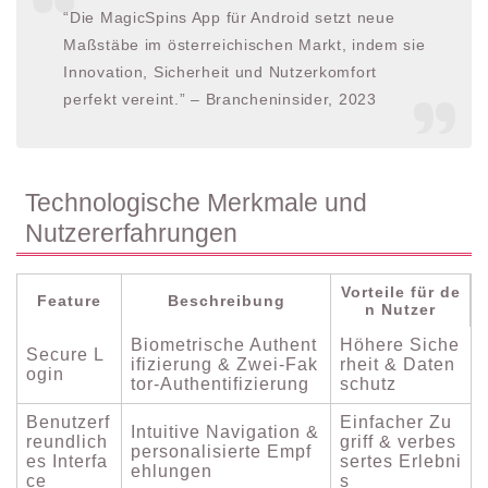
“Die MagicSpins App für Android setzt neue
Maßstäbe im österreichischen Markt, indem sie
Innovation, Sicherheit und Nutzerkomfort
perfekt vereint.” – Brancheninsider, 2023
Technologische Merkmale und
Nutzererfahrungen
Vorteile für de
Feature
Beschreibung
n Nutzer
Biometrische Authent
Höhere Siche
Secure L
ifizierung & Zwei-Fak
rheit & Daten
ogin
tor-Authentifizierung
schutz
Benutzerf
Einfacher Zu
Intuitive Navigation &
reundlich
griff & verbes
personalisierte Empf
es Interfa
sertes Erlebni
ehlungen
ce
s