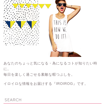
あなたのちょっと気になる・為になるコトが知りたい時
に。
毎日を楽しく過ごせる素敵な暇つぶしを。
イロイロな情報をお届けする『IROIROG』です。
SEARCH