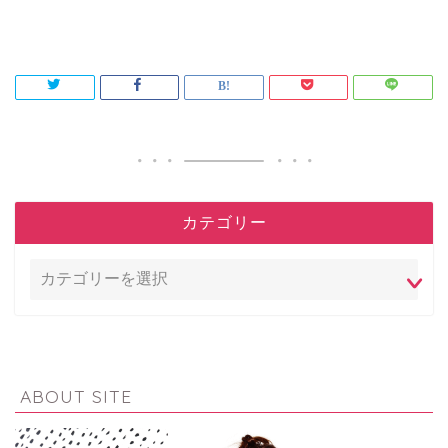
カテゴリー
ABOUT SITE