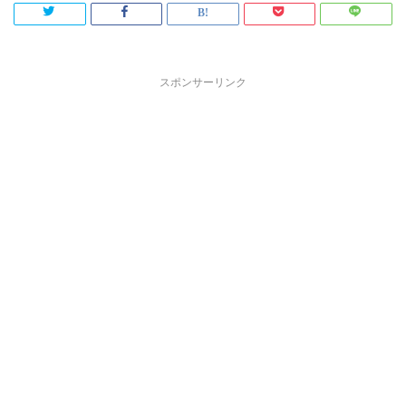
スポンサーリンク