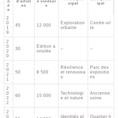
n
d’artist
e visiteur
cipal
ipal
é
es
s
e
2
0
Exploration
Centre-vil
45
12 000
1
urbaine
le
9
2
0
Édition a
30
–
–
2
nnulée
0
2
Résilience
Parc des
0
50
8 500
et renouvea
expositio
2
u
ns
1
2
0
Technologi
Ancienne
60
15 000
2
e et nature
usine
2
2
0
Identités pl
Quartier h