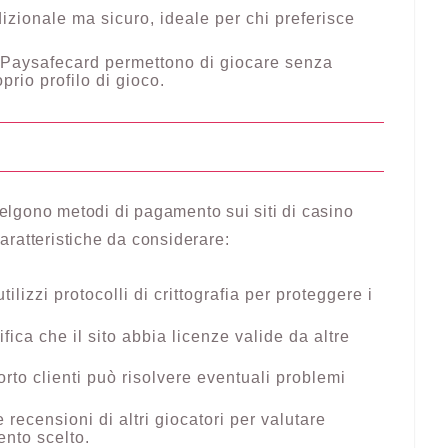
zionale ma sicuro, ideale per chi preferisce
Paysafecard permettono di giocare senza
prio profilo di gioco.
celgono metodi di pagamento sui siti di casino
ratteristiche da considerare:
tilizzi protocolli di crittografia per proteggere i
ca che il sito abbia licenze valide da altre
to clienti può risolvere eventuali problemi
 recensioni di altri giocatori per valutare
ento scelto.