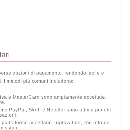
ari
erse opzioni di pagamento, rendendo facile e
i. I metodi più comuni includono:
isa e MasterCard sono ampiamente accettate,
re.
me PayPal, Skrill e Neteller sono ottime per chi
sazioni.
piattaforme accettano criptovalute, che offrono
missioni.