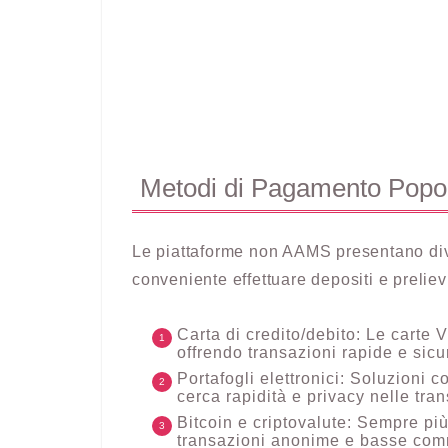
Metodi di Pagamento Popol
Le piattaforme non AAMS presentano div
conveniente effettuare depositi e preliev
Carta di credito/debito:
Le carte V
offrendo transazioni rapide e sicu
Portafogli elettronici:
Soluzioni co
cerca rapidità e privacy nelle tran
Bitcoin e criptovalute:
Sempre più 
transazioni anonime e basse com