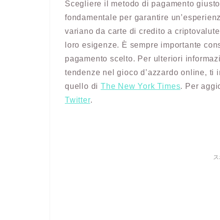
Scegliere il metodo di pagamento giust
fondamentale per garantire un’esperienz
variano da carte di credito a criptovalute
loro esigenze. È sempre importante consi
pagamento scelto. Per ulteriori informaz
tendenze nel gioco d’azzardo online, ti i
quello di
The New York Times
. Per aggi
Twitter
.
ス