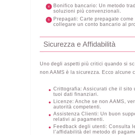
Bonifico bancario:
Un metodo tradi
soluzioni più convenzionali.
Prepagati:
Carte prepagate come 
collegare un conto bancario al pro
Sicurezza e Affidabilità
Uno degli aspetti più critici quando si s
non AAMS è la sicurezza. Ecco alcune ca
Crittografia:
Assicurati che il sito u
tuoi dati finanziari.
Licenze:
Anche se non AAMS, verifi
autorità competenti.
Assistenza Clienti:
Un buon suppor
relativi ai pagamenti.
Feedback degli utenti:
Consulta le
l’affidabilità del metodo di pagam