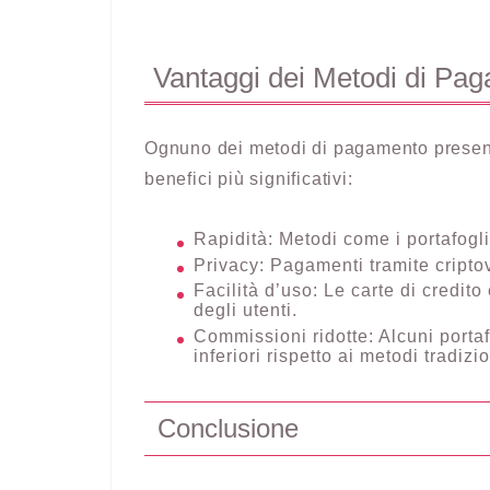
Vantaggi dei Metodi di Pa
Ognuno dei metodi di pagamento presenta
benefici più significativi:
Rapidità:
Metodi come i portafogli 
Privacy:
Pagamenti tramite criptov
Facilità d’uso:
Le carte di credito 
degli utenti.
Commissioni ridotte:
Alcuni portaf
inferiori rispetto ai metodi tradizio
Conclusione