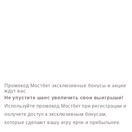
Промокод Мостбет эксклюзивные бонусы и акции
ждут вас
Не упустите шанс увеличить свои выигрыши!
Используйте промокод Мостбет при регистрации и
получите доступ к эксклюзивным бонусам,
которые сделают вашу игру ярче и прибыльнее.