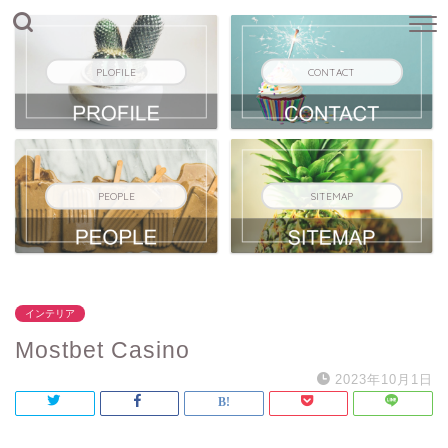
PLOFILE
CONTACT
PEOPLE
SITEMAP
インテリア
Mostbet Casino
2023年10月1日