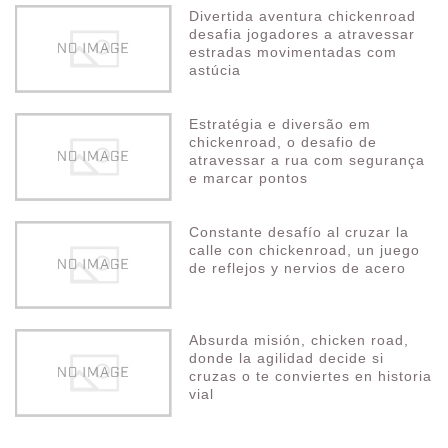
Divertida aventura chickenroad
desafia jogadores a atravessar
estradas movimentadas com
astúcia
Estratégia e diversão em
chickenroad, o desafio de
atravessar a rua com segurança
e marcar pontos
Constante desafío al cruzar la
calle con chickenroad, un juego
de reflejos y nervios de acero
Absurda misión, chicken road,
donde la agilidad decide si
cruzas o te conviertes en historia
vial