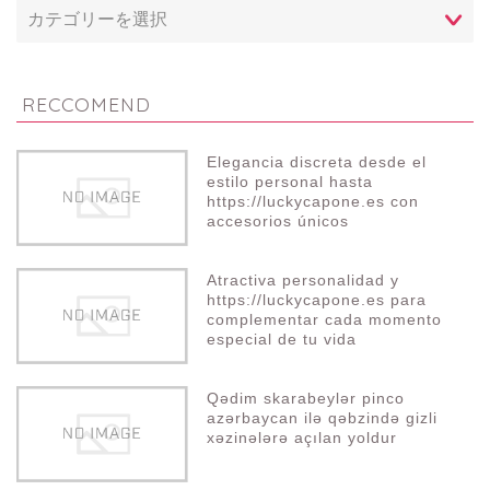
RECCOMEND
Elegancia discreta desde el
estilo personal hasta
https://luckycapone.es con
accesorios únicos
Atractiva personalidad y
https://luckycapone.es para
complementar cada momento
especial de tu vida
Qədim skarabeylər pinco
azərbaycan ilə qəbzində gizli
xəzinələrə açılan yoldur