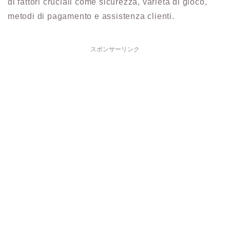
di fattori cruciali come sicurezza, varietà di gioco,
metodi di pagamento e assistenza clienti.
スポンサーリンク