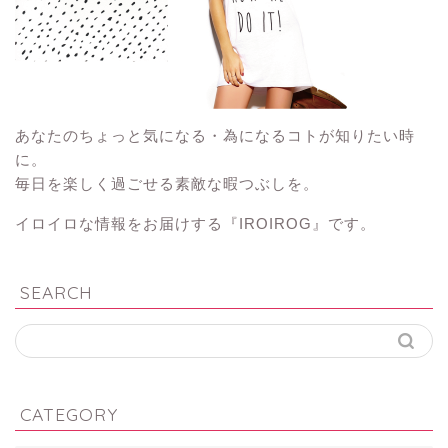
あなたのちょっと気になる・為になるコトが知りたい時
に。
毎日を楽しく過ごせる素敵な暇つぶしを。
イロイロな情報をお届けする『IROIROG』です。
SEARCH
CATEGORY