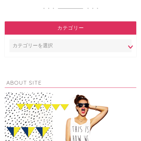
カテゴリー
ABOUT SITE