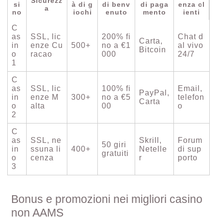
Sicurezz
si
à di g
di benv
di paga
enza cl
a
no
iochi
enuto
mento
ienti
C
as
SSL, lic
200% fi
Chat d
Carta,
in
enze Cu
500+
no a €1
al vivo
Bitcoin
o
racao
000
24/7
1
C
as
SSL, lic
100% fi
Email,
PayPal,
in
enze M
300+
no a €5
telefon
Carta
o
alta
00
o
2
C
as
SSL, ne
Skrill,
Forum
50 giri
in
ssuna li
400+
Netelle
di sup
gratuiti
o
cenza
r
porto
3
Bonus e promozioni nei migliori casino
non AAMS