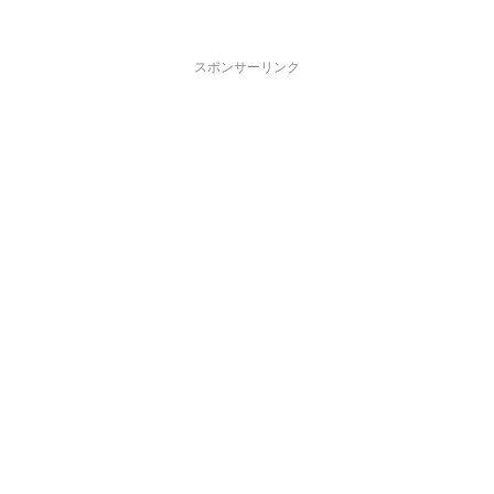
スポンサーリンク