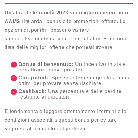
Un’altra delle
novità 2023 sui migliori casino non
AAMS
riguarda i bonus e le promozioni offerte. Le
opzioni disponibili possono variare
significativamente da un casino all’altro. Ecco una
lista delle migliori offerte che potresti trovare:
Bonus di benvenuto:
Un incentivo iniziale
per attrarre nuovi giocatori.
Giri gratuiti:
Spesso offerti sui giochi a tema,
ottimi per provare senza rischiare.
Cashback:
Una percentuale delle perdite
restituite ai giocatori.
È fondamentale leggere attentamente i termini e le
condizioni associati a questi bonus per evitare
sorprese al momento del prelievo.