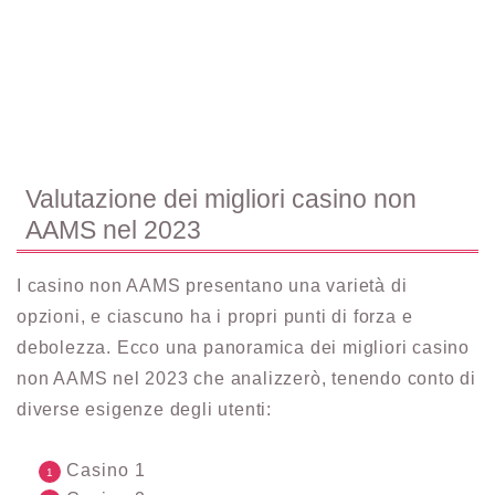
Valutazione dei migliori casino non
AAMS nel 2023
I casino non AAMS presentano una varietà di
opzioni, e ciascuno ha i propri punti di forza e
debolezza. Ecco una panoramica dei migliori casino
non AAMS nel 2023 che analizzerò, tenendo conto di
diverse esigenze degli utenti:
Casino 1