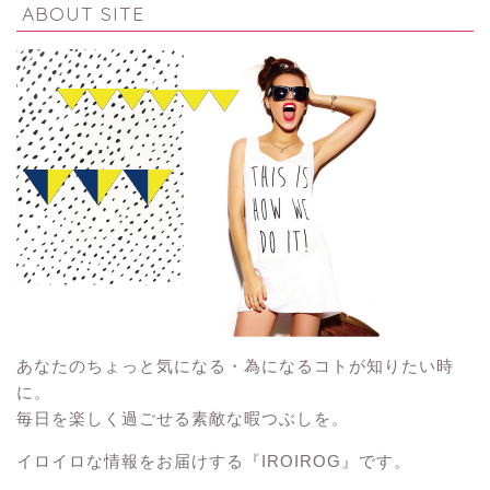
ABOUT SITE
あなたのちょっと気になる・為になるコトが知りたい時
に。
毎日を楽しく過ごせる素敵な暇つぶしを。
イロイロな情報をお届けする『IROIROG』です。