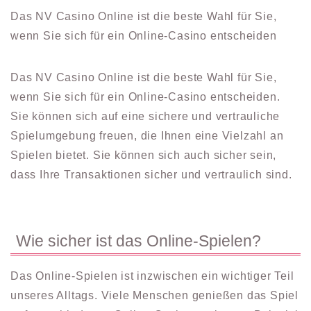
Das NV Casino Online ist die beste Wahl für Sie,
wenn Sie sich für ein Online-Casino entscheiden
Das NV Casino Online ist die beste Wahl für Sie,
wenn Sie sich für ein Online-Casino entscheiden.
Sie können sich auf eine sichere und vertrauliche
Spielumgebung freuen, die Ihnen eine Vielzahl an
Spielen bietet. Sie können sich auch sicher sein,
dass Ihre Transaktionen sicher und vertraulich sind.
Wie sicher ist das Online-Spielen?
Das Online-Spielen ist inzwischen ein wichtiger Teil
unseres Alltags. Viele Menschen genießen das Spiel