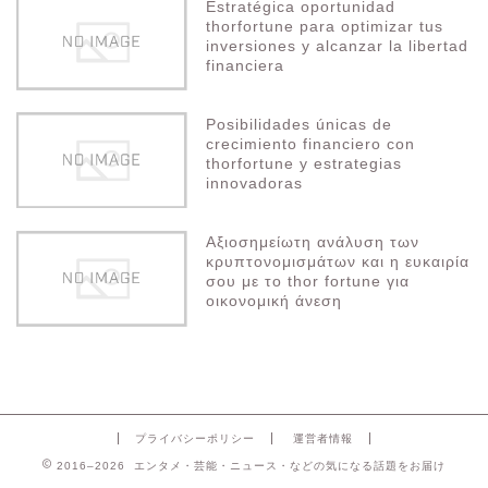
Estratégica oportunidad
thorfortune para optimizar tus
inversiones y alcanzar la libertad
financiera
Posibilidades únicas de
crecimiento financiero con
thorfortune y estrategias
innovadoras
Αξιοσημείωτη ανάλυση των
κρυπτονομισμάτων και η ευκαιρία
σου με το thor fortune για
οικονομική άνεση
プライバシーポリシー
運営者情報
2016–2026 エンタメ・芸能・ニュース・などの気になる話題をお届け