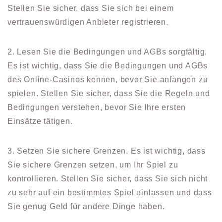
Stellen Sie sicher, dass Sie sich bei einem
vertrauenswürdigen Anbieter registrieren.
2. Lesen Sie die Bedingungen und AGBs sorgfältig.
Es ist wichtig, dass Sie die Bedingungen und AGBs
des Online-Casinos kennen, bevor Sie anfangen zu
spielen. Stellen Sie sicher, dass Sie die Regeln und
Bedingungen verstehen, bevor Sie Ihre ersten
Einsätze tätigen.
3. Setzen Sie sichere Grenzen. Es ist wichtig, dass
Sie sichere Grenzen setzen, um Ihr Spiel zu
kontrollieren. Stellen Sie sicher, dass Sie sich nicht
zu sehr auf ein bestimmtes Spiel einlassen und dass
Sie genug Geld für andere Dinge haben.