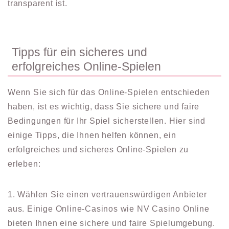
transparent ist.
Tipps für ein sicheres und
erfolgreiches Online-Spielen
Wenn Sie sich für das Online-Spielen entschieden
haben, ist es wichtig, dass Sie sichere und faire
Bedingungen für Ihr Spiel sicherstellen. Hier sind
einige Tipps, die Ihnen helfen können, ein
erfolgreiches und sicheres Online-Spielen zu
erleben:
1. Wählen Sie einen vertrauenswürdigen Anbieter
aus. Einige Online-Casinos wie NV Casino Online
bieten Ihnen eine sichere und faire Spielumgebung.