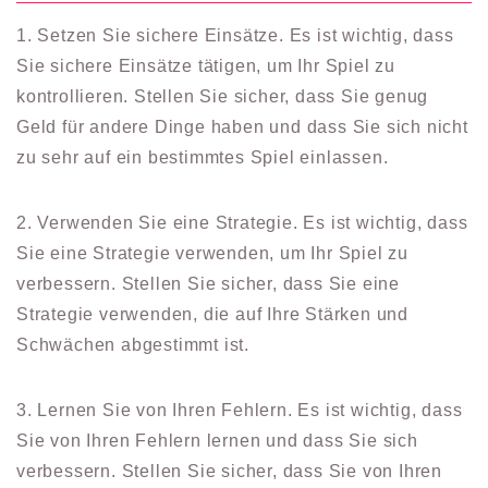
1. Setzen Sie sichere Einsätze. Es ist wichtig, dass
Sie sichere Einsätze tätigen, um Ihr Spiel zu
kontrollieren. Stellen Sie sicher, dass Sie genug
Geld für andere Dinge haben und dass Sie sich nicht
zu sehr auf ein bestimmtes Spiel einlassen.
2. Verwenden Sie eine Strategie. Es ist wichtig, dass
Sie eine Strategie verwenden, um Ihr Spiel zu
verbessern. Stellen Sie sicher, dass Sie eine
Strategie verwenden, die auf Ihre Stärken und
Schwächen abgestimmt ist.
3. Lernen Sie von Ihren Fehlern. Es ist wichtig, dass
Sie von Ihren Fehlern lernen und dass Sie sich
verbessern. Stellen Sie sicher, dass Sie von Ihren