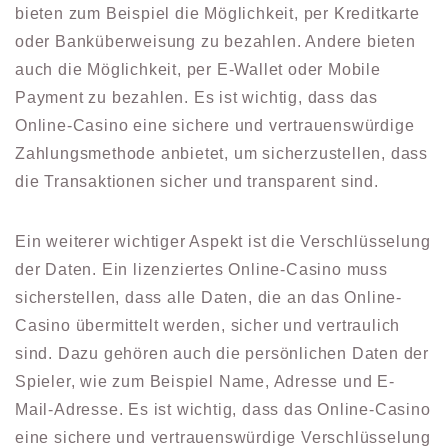
bieten zum Beispiel die Möglichkeit, per Kreditkarte
oder Banküberweisung zu bezahlen. Andere bieten
auch die Möglichkeit, per E-Wallet oder Mobile
Payment zu bezahlen. Es ist wichtig, dass das
Online-Casino eine sichere und vertrauenswürdige
Zahlungsmethode anbietet, um sicherzustellen, dass
die Transaktionen sicher und transparent sind.
Ein weiterer wichtiger Aspekt ist die Verschlüsselung
der Daten. Ein lizenziertes Online-Casino muss
sicherstellen, dass alle Daten, die an das Online-
Casino übermittelt werden, sicher und vertraulich
sind. Dazu gehören auch die persönlichen Daten der
Spieler, wie zum Beispiel Name, Adresse und E-
Mail-Adresse. Es ist wichtig, dass das Online-Casino
eine sichere und vertrauenswürdige Verschlüsselung