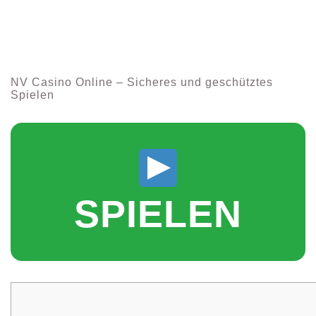
NV Casino Online – Sicheres und geschütztes
Spielen
SPIELEN