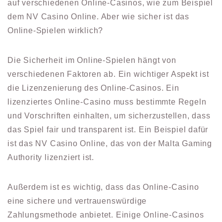
auf verschiedenen Online-Casinos, wie zum Beispiel
dem NV Casino Online. Aber wie sicher ist das
Online-Spielen wirklich?
Die Sicherheit im Online-Spielen hängt von
verschiedenen Faktoren ab. Ein wichtiger Aspekt ist
die Lizenzenierung des Online-Casinos. Ein
lizenziertes Online-Casino muss bestimmte Regeln
und Vorschriften einhalten, um sicherzustellen, dass
das Spiel fair und transparent ist. Ein Beispiel dafür
ist das NV Casino Online, das von der Malta Gaming
Authority lizenziert ist.
Außerdem ist es wichtig, dass das Online-Casino
eine sichere und vertrauenswürdige
Zahlungsmethode anbietet. Einige Online-Casinos