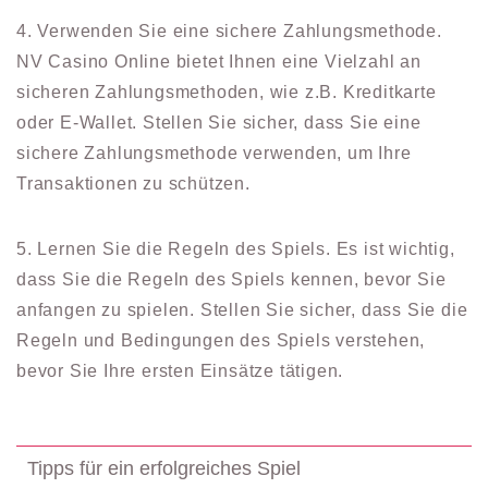
4. Verwenden Sie eine sichere Zahlungsmethode.
NV Casino Online bietet Ihnen eine Vielzahl an
sicheren Zahlungsmethoden, wie z.B. Kreditkarte
oder E-Wallet. Stellen Sie sicher, dass Sie eine
sichere Zahlungsmethode verwenden, um Ihre
Transaktionen zu schützen.
5. Lernen Sie die Regeln des Spiels. Es ist wichtig,
dass Sie die Regeln des Spiels kennen, bevor Sie
anfangen zu spielen. Stellen Sie sicher, dass Sie die
Regeln und Bedingungen des Spiels verstehen,
bevor Sie Ihre ersten Einsätze tätigen.
Tipps für ein erfolgreiches Spiel