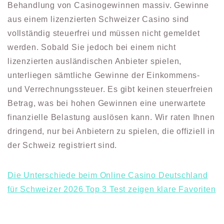
Behandlung von Casinogewinnen massiv. Gewinne
aus einem lizenzierten Schweizer Casino sind
vollständig steuerfrei und müssen nicht gemeldet
werden. Sobald Sie jedoch bei einem nicht
lizenzierten ausländischen Anbieter spielen,
unterliegen sämtliche Gewinne der Einkommens-
und Verrechnungssteuer. Es gibt keinen steuerfreien
Betrag, was bei hohen Gewinnen eine unerwartete
finanzielle Belastung auslösen kann. Wir raten Ihnen
dringend, nur bei Anbietern zu spielen, die offiziell in
der Schweiz registriert sind.
Die Unterschiede beim Online Casino Deutschland
für Schweizer 2026 Top 3 Test zeigen klare Favoriten