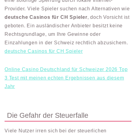
eine sofortige Sperrung durch lokale Internet-
Provider. Viele Spieler suchen nach Alternativen wie
deutsche Casinos für CH Spieler
, doch Vorsicht ist
geboten. Ein ausländischer Anbieter besitzt keine
Rechtsgrundlage, um Ihre Gewinne oder
Einzahlungen in der Schweiz rechtlich abzusichern.
deutsche Casinos für CH Spieler
Online Casino Deutschland für Schweizer 2026 Top
3 Test mit meinen echten Ergebnissen aus diesem
Jahr
Die Gefahr der Steuerfalle
Viele Nutzer irren sich bei der steuerlichen