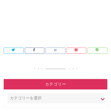
カテゴリー