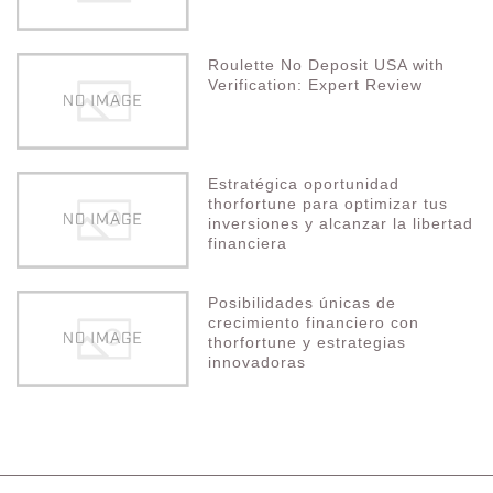
Roulette No Deposit USA with
Verification: Expert Review
Estratégica oportunidad
thorfortune para optimizar tus
inversiones y alcanzar la libertad
financiera
Posibilidades únicas de
crecimiento financiero con
thorfortune y estrategias
innovadoras