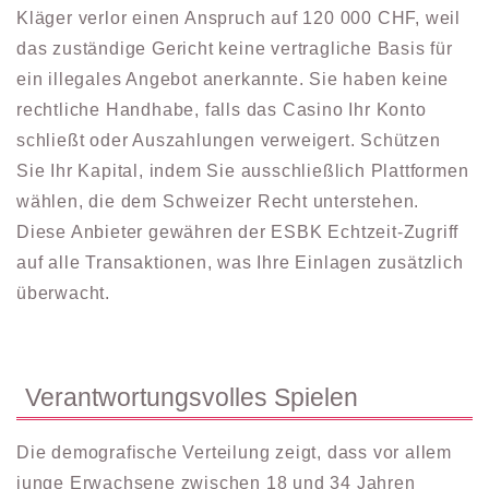
Kläger verlor einen Anspruch auf 120 000 CHF, weil
das zuständige Gericht keine vertragliche Basis für
ein illegales Angebot anerkannte. Sie haben keine
rechtliche Handhabe, falls das Casino Ihr Konto
schließt oder Auszahlungen verweigert. Schützen
Sie Ihr Kapital, indem Sie ausschließlich Plattformen
wählen, die dem Schweizer Recht unterstehen.
Diese Anbieter gewähren der ESBK Echtzeit-Zugriff
auf alle Transaktionen, was Ihre Einlagen zusätzlich
überwacht.
Verantwortungsvolles Spielen
Die demografische Verteilung zeigt, dass vor allem
junge Erwachsene zwischen 18 und 34 Jahren