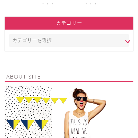
カテゴリー
ABOUT SITE