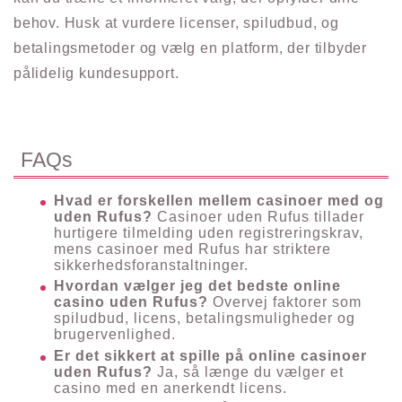
behov. Husk at vurdere licenser, spiludbud, og
betalingsmetoder og vælg en platform, der tilbyder
pålidelig kundesupport.
FAQs
Hvad er forskellen mellem casinoer med og
uden Rufus?
Casinoer uden Rufus tillader
hurtigere tilmelding uden registreringskrav,
mens casinoer med Rufus har striktere
sikkerhedsforanstaltninger.
Hvordan vælger jeg det bedste online
casino uden Rufus?
Overvej faktorer som
spiludbud, licens, betalingsmuligheder og
brugervenlighed.
Er det sikkert at spille på online casinoer
uden Rufus?
Ja, så længe du vælger et
casino med en anerkendt licens.