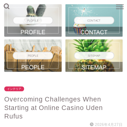
PLOFILE
CONTACT
PEOPLE
SITEMAP
インテリア
Overcoming Challenges When
Starting at Online Casino Uden
Rufus
2026年4月27日