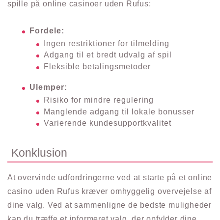
spille på online casinoer uden Rufus:
Fordele:
Ingen restriktioner for tilmelding
Adgang til et bredt udvalg af spil
Fleksible betalingsmetoder
Ulemper:
Risiko for mindre regulering
Manglende adgang til lokale bonusser
Varierende kundesupportkvalitet
Konklusion
At overvinde udfordringerne ved at starte på et online
casino uden Rufus kræver omhyggelig overvejelse af
dine valg. Ved at sammenligne de bedste muligheder
kan du træffe et informeret valg, der opfylder dine