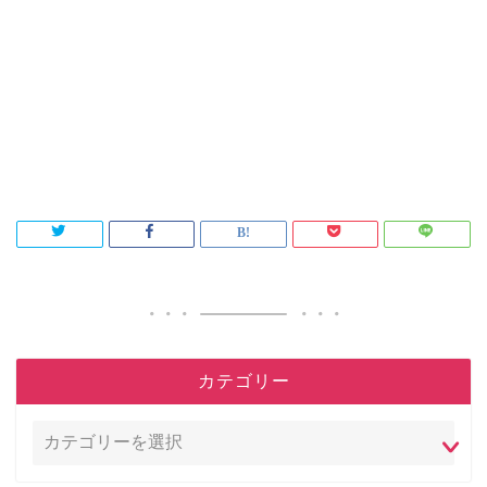
カテゴリー