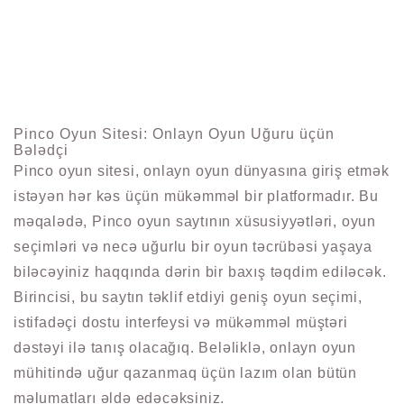
Pinco Oyun Sitesi: Onlayn Oyun Uğuru üçün
Bələdçi
Pinco oyun sitesi, onlayn oyun dünyasına giriş etmək
istəyən hər kəs üçün mükəmməl bir platformadır. Bu
məqalədə, Pinco oyun saytının xüsusiyyətləri, oyun
seçimləri və necə uğurlu bir oyun təcrübəsi yaşaya
biləcəyiniz haqqında dərin bir baxış təqdim ediləcək.
Birincisi, bu saytın təklif etdiyi geniş oyun seçimi,
istifadəçi dostu interfeysi və mükəmməl müştəri
dəstəyi ilə tanış olacağıq. Beləliklə, onlayn oyun
mühitində uğur qazanmaq üçün lazım olan bütün
məlumatları əldə edəcəksiniz.