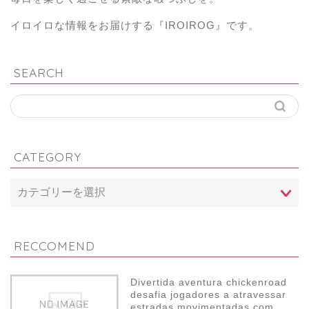
イロイロな情報をお届けする『IROIROG』です。
SEARCH
CATEGORY
RECCOMEND
Divertida aventura chickenroad
desafia jogadores a atravessar
estradas movimentadas com