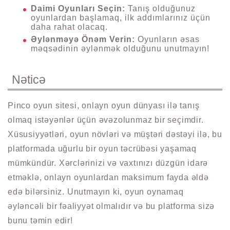
Daimi Oyunları Seçin:
Tanış olduğunuz
oyunlardan başlamaq, ilk addımlarınız üçün
daha rahat olacaq.
Əylənməyə Önəm Verin:
Oyunların əsas
məqsədinin əylənmək olduğunu unutmayın!
Nəticə
Pinco oyun sitesi, onlayn oyun dünyası ilə tanış
olmaq istəyənlər üçün əvəzolunmaz bir seçimdir.
Xüsusiyyətləri, oyun növləri və müştəri dəstəyi ilə, bu
platformada uğurlu bir oyun təcrübəsi yaşamaq
mümkündür. Xərclərinizi və vaxtınızı düzgün idarə
etməklə, onlayn oyunlardan maksimum fayda əldə
edə bilərsiniz. Unutmayın ki, oyun oynamaq
əyləncəli bir fəaliyyət olmalıdır və bu platforma sizə
bunu təmin edir!