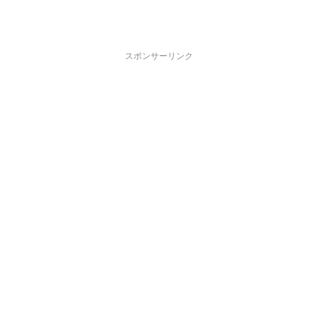
スポンサーリンク