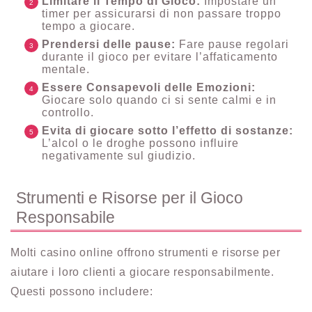
Limitare il Tempo di Gioco:
Impostare un
timer per assicurarsi di non passare troppo
tempo a giocare.
Prendersi delle pause:
Fare pause regolari
durante il gioco per evitare l’affaticamento
mentale.
Essere Consapevoli delle Emozioni:
Giocare solo quando ci si sente calmi e in
controllo.
Evita di giocare sotto l’effetto di sostanze:
L’alcol o le droghe possono influire
negativamente sul giudizio.
Strumenti e Risorse per il Gioco
Responsabile
Molti casino online offrono strumenti e risorse per
aiutare i loro clienti a giocare responsabilmente.
Questi possono includere: