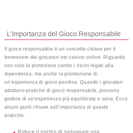
L’importanza del Gioco Responsabile
Il gioco responsabile è un concetto chiave per il
benessere dei giocatori nei casino online. Riguarda
non solo la protezione contro i rischi legati alla
dipendenza, ma anche la promozione di
un’esperienza di gioco positiva. Quando i giocatori
adottano pratiche di gioco responsabile, possono
godere di un’esperienza più equilibrata e sana. Ecco
alcuni punti chiave sull’importanza di queste
pratiche:
Riduce il rischio di sviluppare una