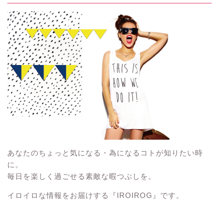
あなたのちょっと気になる・為になるコトが知りたい時
に。
毎日を楽しく過ごせる素敵な暇つぶしを。
イロイロな情報をお届けする『IROIROG』です。