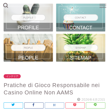
PLOFILE
CONTACT
PEOPLE
SITEMAP
インテリア
Pratiche di Gioco Responsabile nei
Casino Online Non AAMS
2026年4月23日