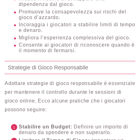
dipendenza dal gioco.
Promuove la consapevolezza sui rischi del
gioco d’azzardo.
Incoraggia i giocatori a stabilire limiti di tempo
e denaro.
Migliora l’esperienza complessiva del gioco.
Consente ai giocatori di riconoscere quando è
il momento di fermarsi.
Strategie di Gioco Responsabile
Adottare strategie di gioco responsabile è essenziale
per mantenere il controllo durante le sessioni di
gioco online. Ecco alcune pratiche che i giocatori
possono seguire:
Stabilire un Budget:
Definire un importo di
denaro da spendere e non superarlo.