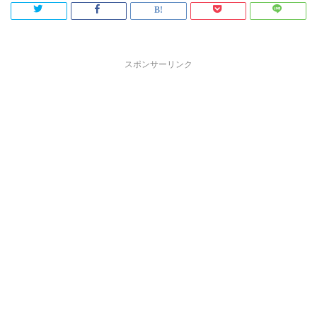
スポンサーリンク