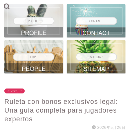
PLOFILE
CONTACT
PEOPLE
SITEMAP
インテリア
Ruleta con bonos exclusivos legal:
Una guía completa para jugadores
expertos
2026年5月26日