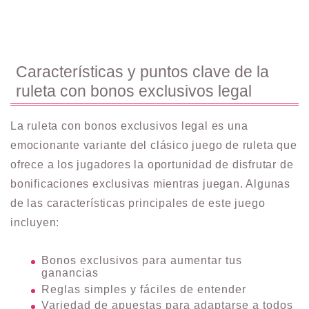
Características y puntos clave de la
ruleta con bonos exclusivos legal
La ruleta con bonos exclusivos legal es una
emocionante variante del clásico juego de ruleta que
ofrece a los jugadores la oportunidad de disfrutar de
bonificaciones exclusivas mientras juegan. Algunas
de las características principales de este juego
incluyen:
Bonos exclusivos para aumentar tus
ganancias
Reglas simples y fáciles de entender
Variedad de apuestas para adaptarse a todos