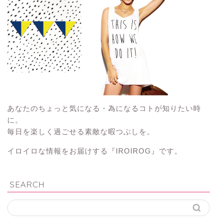
あなたのちょっと気になる・為になるコトが知りたい時
に。
毎日を楽しく過ごせる素敵な暇つぶしを。
イロイロな情報をお届けする『IROIROG』です。
SEARCH