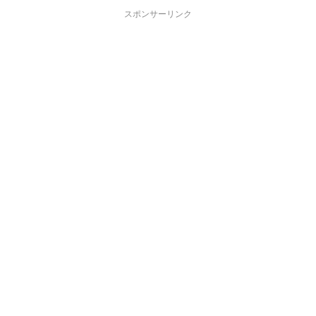
スポンサーリンク