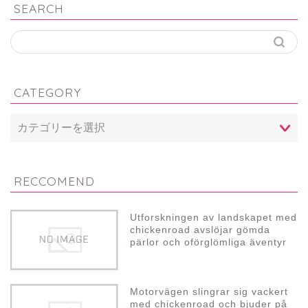
SEARCH
CATEGORY
RECCOMEND
Utforskningen av landskapet med
chickenroad avslöjar gömda
pärlor och oförglömliga äventyr
Motorvägen slingrar sig vackert
med chickenroad och bjuder på