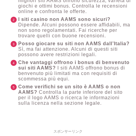
migliori siti AAMS offrono sicurezza, varietà di
giochi e ottimi bonus. Controlla le recensioni
online e confronta le offerte.
I siti casino non AAMS sono sicuri?
Dipende. Alcuni possono essere affidabili, ma
non sono regolamentati. Fai ricerche per
trovare quelli con buone recensioni.
Posso giocare su siti non AAMS dall’Italia?
Sì, ma fai attenzione. Alcuni di questi siti
possono avere restrizioni legali.
Che vantaggi offrono i bonus di benvenuto
sui siti AAMS?
I siti AAMS offrono bonus di
benvenuto più limitati ma con requisiti di
scommessa più equi.
Come verifichi se un sito è AAMS o non
AAMS?
Controlla la parte inferiore del sito
per il logo AAMS o ricerca le informazioni
sulla licenza nella sezione legale.
スポンサーリンク