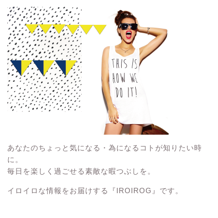
あなたのちょっと気になる・為になるコトが知りたい時
に。
毎日を楽しく過ごせる素敵な暇つぶしを。
イロイロな情報をお届けする『IROIROG』です。