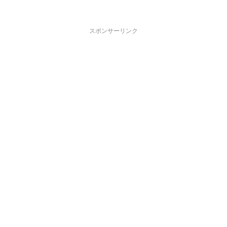
スポンサーリンク