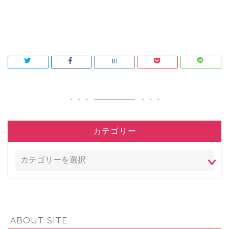
カテゴリー
ABOUT SITE