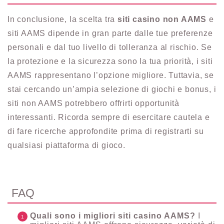
In conclusione, la scelta tra
siti casino non AAMS
e
siti AAMS dipende in gran parte dalle tue preferenze
personali e dal tuo livello di tolleranza al rischio. Se
la protezione e la sicurezza sono la tua priorità, i siti
AAMS rappresentano l’opzione migliore. Tuttavia, se
stai cercando un’ampia selezione di giochi e bonus, i
siti non AAMS potrebbero offrirti opportunità
interessanti. Ricorda sempre di esercitare cautela e
di fare ricerche approfondite prima di registrarti su
qualsiasi piattaforma di gioco.
FAQ
Quali sono i migliori siti casino AAMS?
I