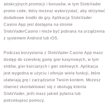
atrakcyjnych promocji i bonusów, w tym SlotsVader
promo code, który możesz wykorzystać, aby otrzymać
dodatkowe środki do gry. Aplikacja SlotsVader
Casino App jest dostępna na stronie
SlotsVaderCasino i może być pobrana na urządzenia
z systemem Android lub iOS.
Podczas korzystania z SlotsVader Casino App masz
dostęp do szerokiej gamy gier kasynowych, w tym
slotów, gier karcianych i gier stołowych. Aplikacja
jest wygodna w użyciu i oferuje wiele funkcji, które
ułatwiają grę i zarządzanie Twoim kontem. Możesz
również skontaktować się z obsługą klienta
SlotsVader, jeśli masz jakieś pytania lub
potrzebujesz pomocy.