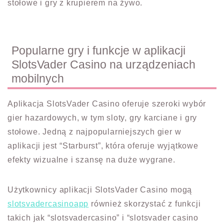
stołowe i gry z krupierem na żywo.
Popularne gry i funkcje w aplikacji
SlotsVader Casino na urządzeniach
mobilnych
Aplikacja SlotsVader Casino oferuje szeroki wybór
gier hazardowych, w tym sloty, gry karciane i gry
stołowe. Jedną z najpopularniejszych gier w
aplikacji jest “Starburst”, która oferuje wyjątkowe
efekty wizualne i szansę na duże wygrane.
Użytkownicy aplikacji SlotsVader Casino mogą
slotsvadercasinoapp
również skorzystać z funkcji
takich jak “slotsvadercasino” i “slotsvader casino