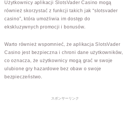
Użytkownicy aplikacji SlotsVader Casino mogą
również skorzystać z funkcji takich jak “slotsvader
casino”, która umożliwia im dostęp do
ekskluzywnych promocji i bonusów.
Warto również wspomnieć, że aplikacja SlotsVader
Casino jest bezpieczna i chroni dane użytkowników,
co oznacza, że użytkownicy mogą grać w swoje
ulubione gry hazardowe bez obaw o swoje
bezpieczeństwo.
スポンサーリンク