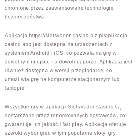
chronione przez zaawansowane technologie
bezpieczeństwa.
Aplikacja https://slotsvader-casino.biz.pl/aplikacja
casino app jest dostępna na urządzeniach z
systemem Android i iOS, co pozwala na grę w
dowolnym miejscu i o dowolnej porze. Aplikacja jest
również dostępna w wersji przeglądarce, co
umożliwia grę na komputerze stacjonarnym lub
laptopie.
Wszystkie gry w aplikacji SlotsVader Casino są
dostarczane przez renomowanych dostawców, co
gwarantuje ich jakość i fair play. Aplikacja oferuje
szeroki wybór gier, w tym popularne sloty, gry