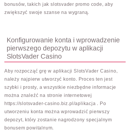
bonusów, takich jak slotsvader promo code, aby
zwiększyć swoje szanse na wygraną.
Konfigurowanie konta i wprowadzenie
pierwszego depozytu w aplikacji
SlotsVader Casino
Aby rozpocząć grę w aplikacji SlotsVader Casino,
należy najpierw utworzyć konto. Proces ten jest
szybki i prosty, a wszystkie niezbędne informacje
można znaleźć na stronie internetowej
https://slotsvader-casino.biz.pl/aplikacja . Po
utworzeniu konta można wprowadzić pierwszy
depozyt, który zostanie nagrodzony specjalnym
bonusem powitalnym.