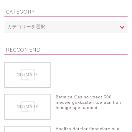
CATEGORY
RECCOMEND
Betmica Casino voegt 500
nieuwe gokkasten toe aan hun
huidige spelaanbod
Analiza datelor financiare si a