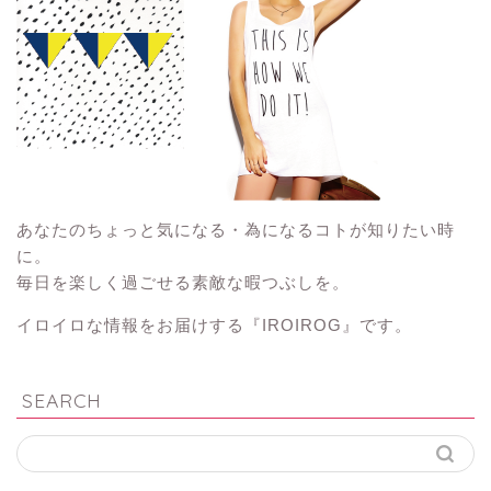
あなたのちょっと気になる・為になるコトが知りたい時
に。
毎日を楽しく過ごせる素敵な暇つぶしを。
イロイロな情報をお届けする『IROIROG』です。
SEARCH