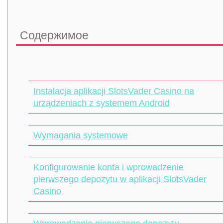
Содержимое
Instalacja aplikacji SlotsVader Casino na
urządzeniach z systemem Android
Wymagania systemowe
Konfigurowanie konta i wprowadzenie
pierwszego depozytu w aplikacji SlotsVader
Casino