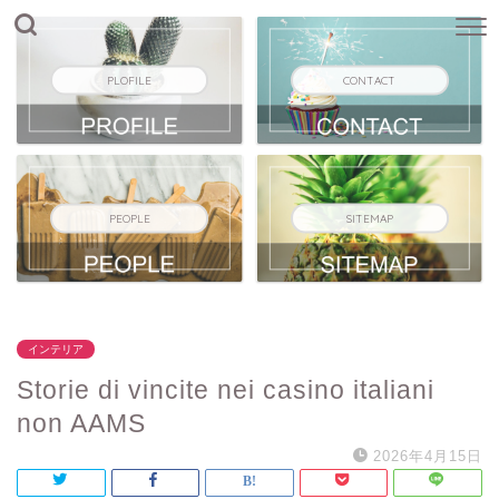
PLOFILE
CONTACT
PEOPLE
SITEMAP
インテリア
Storie di vincite nei casino italiani
non AAMS
2026年4月15日