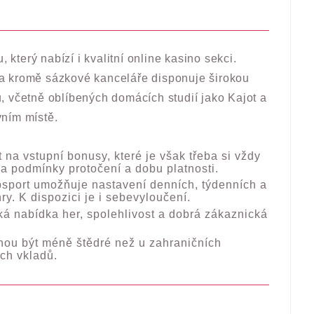
 který nabízí i kvalitní online kasino sekci.
vá a kromě sázkové kanceláře disponuje širokou
 včetně oblíbených domácích studií jako Kajot a
ním místě.
 na vstupní bonusy, které je však třeba si vždy
a podmínky protočení a dobu platnosti.
sport umožňuje nastavení denních, týdenních a
ry. K dispozici je i sebevyloučení.
ká nabídka her, spolehlivost a dobrá zákaznická
u být méně štědré než u zahraničních
ch vkladů.