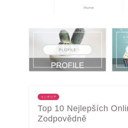
Home
PLOFILE
インテリア
Top 10 Nejlepších Onl
Zodpovědně