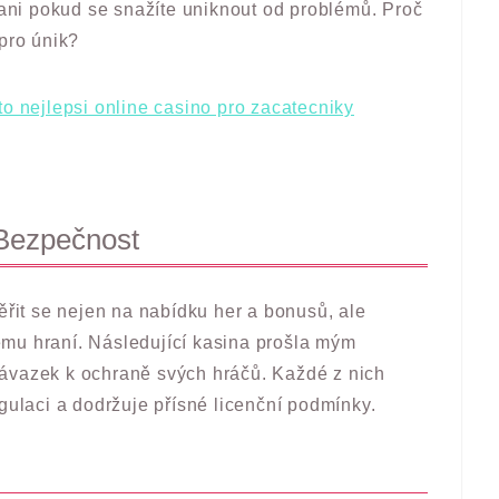
, ani pokud se snažíte uniknout od problémů. Proč
 pro únik?
to nejlepsi online casino pro zacatecniky
Bezpečnost
ěřit se nejen na nabídku her a bonusů, ale
mu hraní. Následující kasina prošla mým
ávazek k ochraně svých hráčů. Každé z nich
gulaci a dodržuje přísné licenční podmínky.