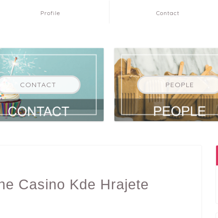
Profile
Contact
CONTACT
PEOPLE
ine Casino Kde Hrajete