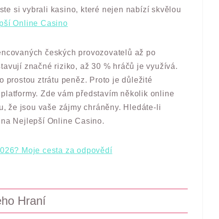
yste si vybrali kasino, které nejen nabízí skvělou
pší Online Casino
cencovaných českých provozovatelů až po
tavují značné riziko, až 30 % hráčů je využívá.
o prostou ztrátu peněz. Proto je důležité
platformy. Zde vám představím několik online
ou, že jsou vaše zájmy chráněny. Hledáte-li
 na Nejlepší Online Casino.
 2026? Moje cesta za odpovědí
ého Hraní