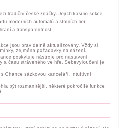
ezi tradiční české značky. Jejich kasino sekce
adu moderních automatů a stolních her.
raní a transparentnost.
kce jsou pravidelně aktualizovány. Vždy si
odmínky, zejména požadavky na sázení.
nce poskytuje nástroje pro nastavení
hry a času stráveného ve hře. Sebevyloučení je
s Chance sázkovou kanceláří, intuitivní
a být rozmanitější, některé pokročilé funkce
é.