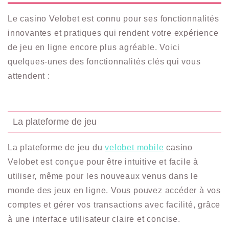
Le casino Velobet est connu pour ses fonctionnalités
innovantes et pratiques qui rendent votre expérience
de jeu en ligne encore plus agréable. Voici
quelques-unes des fonctionnalités clés qui vous
attendent :
La plateforme de jeu
La plateforme de jeu du
velobet mobile
casino
Velobet est conçue pour être intuitive et facile à
utiliser, même pour les nouveaux venus dans le
monde des jeux en ligne. Vous pouvez accéder à vos
comptes et gérer vos transactions avec facilité, grâce
à une interface utilisateur claire et concise.