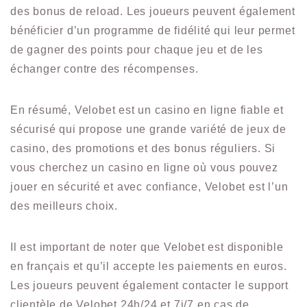
des bonus de reload. Les joueurs peuvent également
bénéficier d’un programme de fidélité qui leur permet
de gagner des points pour chaque jeu et de les
échanger contre des récompenses.
En résumé, Velobet est un casino en ligne fiable et
sécurisé qui propose une grande variété de jeux de
casino, des promotions et des bonus réguliers. Si
vous cherchez un casino en ligne où vous pouvez
jouer en sécurité et avec confiance, Velobet est l’un
des meilleurs choix.
Il est important de noter que Velobet est disponible
en français et qu’il accepte les paiements en euros.
Les joueurs peuvent également contacter le support
clientèle de Velobet 24h/24 et 7j/7 en cas de