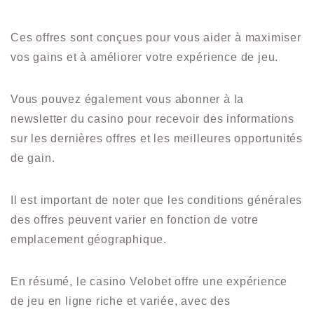
Ces offres sont conçues pour vous aider à maximiser
vos gains et à améliorer votre expérience de jeu.
Vous pouvez également vous abonner à la
newsletter du casino pour recevoir des informations
sur les dernières offres et les meilleures opportunités
de gain.
Il est important de noter que les conditions générales
des offres peuvent varier en fonction de votre
emplacement géographique.
En résumé, le casino Velobet offre une expérience
de jeu en ligne riche et variée, avec des