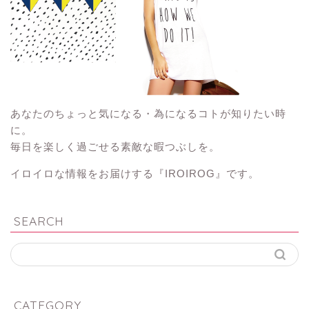
あなたのちょっと気になる・為になるコトが知りたい時
に。
毎日を楽しく過ごせる素敵な暇つぶしを。
イロイロな情報をお届けする『IROIROG』です。
SEARCH
CATEGORY