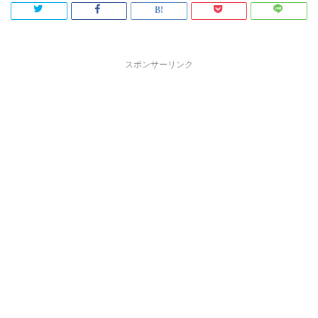
スポンサーリンク