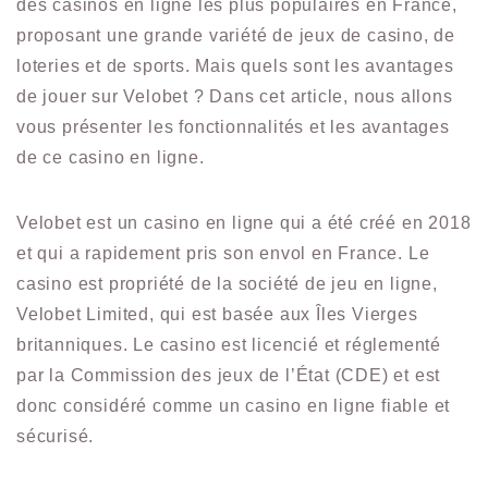
des casinos en ligne les plus populaires en France,
proposant une grande variété de jeux de casino, de
loteries et de sports. Mais quels sont les avantages
de jouer sur Velobet ? Dans cet article, nous allons
vous présenter les fonctionnalités et les avantages
de ce casino en ligne.
Velobet est un casino en ligne qui a été créé en 2018
et qui a rapidement pris son envol en France. Le
casino est propriété de la société de jeu en ligne,
Velobet Limited, qui est basée aux Îles Vierges
britanniques. Le casino est licencié et réglementé
par la Commission des jeux de l’État (CDE) et est
donc considéré comme un casino en ligne fiable et
sécurisé.