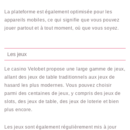
La plateforme est également optimisée pour les
appareils mobiles, ce qui signifie que vous pouvez
jouer partout et à tout moment, où que vous soyez.
Les jeux
Le casino Velobet propose une large gamme de jeux,
allant des jeux de table traditionnels aux jeux de
hasard les plus modernes. Vous pouvez choisir
parmi des centaines de jeux, y compris des jeux de
slots, des jeux de table, des jeux de loterie et bien
plus encore.
Les jeux sont également régulièrement mis à jour