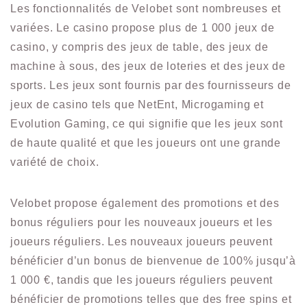
Les fonctionnalités de Velobet sont nombreuses et
variées. Le casino propose plus de 1 000 jeux de
casino, y compris des jeux de table, des jeux de
machine à sous, des jeux de loteries et des jeux de
sports. Les jeux sont fournis par des fournisseurs de
jeux de casino tels que NetEnt, Microgaming et
Evolution Gaming, ce qui signifie que les jeux sont
de haute qualité et que les joueurs ont une grande
variété de choix.
Velobet propose également des promotions et des
bonus réguliers pour les nouveaux joueurs et les
joueurs réguliers. Les nouveaux joueurs peuvent
bénéficier d’un bonus de bienvenue de 100% jusqu’à
1 000 €, tandis que les joueurs réguliers peuvent
bénéficier de promotions telles que des free spins et