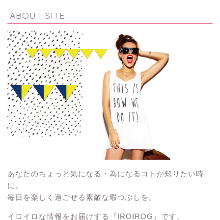
ABOUT SITE
あなたのちょっと気になる・為になるコトが知りたい時
に。
毎日を楽しく過ごせる素敵な暇つぶしを。
イロイロな情報をお届けする『IROIROG』です。