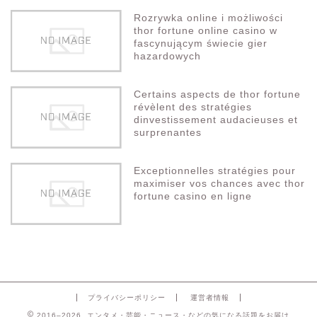
Rozrywka online i możliwości
thor fortune online casino w
fascynującym świecie gier
hazardowych
Certains aspects de thor fortune
révèlent des stratégies
dinvestissement audacieuses et
surprenantes
Exceptionnelles stratégies pour
maximiser vos chances avec thor
fortune casino en ligne
プライバシーポリシー
運営者情報
2016–2026 エンタメ・芸能・ニュース・などの気になる話題をお届け