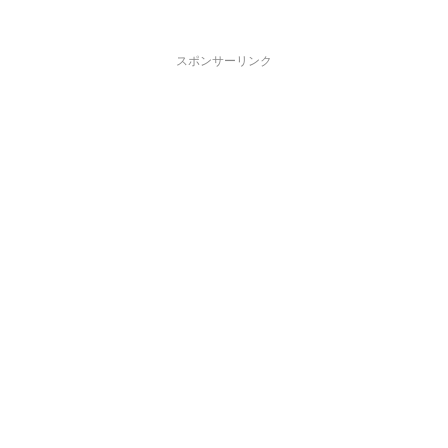
スポンサーリンク