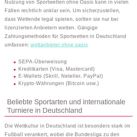
Nutzung von Sportwetten ohne Oasis kann in vielen
Fällen rechtlich unklar sein. Um sicherzustellen,
dass Wettende legal spielen, sollten sie nur bei
lizenzierten Anbietern wetten. Gängige
Zahlungsmethoden für Sportwetten in Deutschland
umfassen:
wettanbieter ohne oasis
SEPA-Überweisung
Kreditkarten (Visa, Mastercard)
E-Wallets (Skrill, Neteller, PayPal)
Krypto-Währungen (Bitcoin usw.)
Beliebte Sportarten und internationale
Turniere in Deutschland
Die Wettkultur in Deutschland ist besonders stark im
Fußball verankert, wobei die Bundesliga zu den