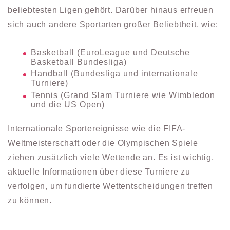
beliebtesten Ligen gehört. Darüber hinaus erfreuen
sich auch andere Sportarten großer Beliebtheit, wie:
Basketball (EuroLeague und Deutsche
Basketball Bundesliga)
Handball (Bundesliga und internationale
Turniere)
Tennis (Grand Slam Turniere wie Wimbledon
und die US Open)
Internationale Sportereignisse wie die FIFA-
Weltmeisterschaft oder die Olympischen Spiele
ziehen zusätzlich viele Wettende an. Es ist wichtig,
aktuelle Informationen über diese Turniere zu
verfolgen, um fundierte Wettentscheidungen treffen
zu können.